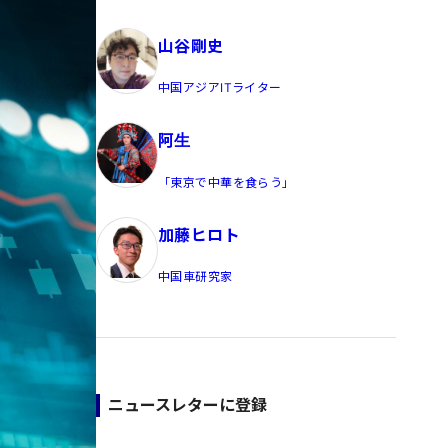
員/Yahoo公式コメンテーター
山谷剛史
中国アジアITライター
阿生
「東京で中華を食らう」
加藤ヒロト
中国車研究家
ニュースレターに登録