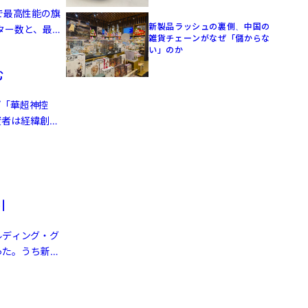
で最高性能の旗
新製品ラッシュの裏側、中国の
ーター数と、最大
雑貨チェーンがなぜ「儲からな
い」のか
む
プ「華超神控
資者は経緯創投
引
ルディング・グ
った。うち新エ