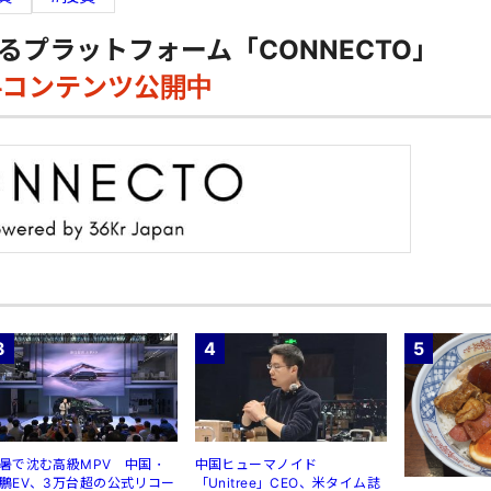
るプラットフォーム「CONNECTO」
料コンテンツ公開中
3
4
5
暑で沈む高級MPV 中国・
中国ヒューマノイド
鵬EV、3万台超の公式リコー
「Unitree」CEO、米タイム誌