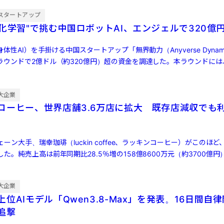
スタートアップ
強化学習"で挑む中国ロボットAI、エンジェルで320億
体性AI）を手掛ける中国スタートアップ「無界動力（Anyverse Dynam
ラウンドで2億ドル（約320億円）超の資金を調達した。本ラウンドには
大企業
コーヒー、世界店舗3.6万店に拡大 既存店減収でも
ン大手、瑞幸珈琲（luckin coffee、ラッキンコーヒー）がこのほど、
た。純売上高は前年同期比28.5％増の158億8600万元（約3700億円
大企業
位AIモデル「Qwen3.8-Max」を発表。16日間自
ら追撃