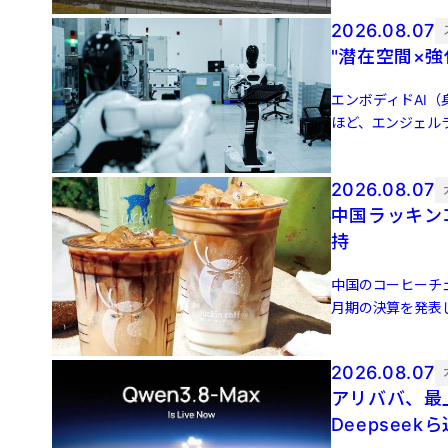
2026.08.07
"潜在空間×
エンボディドAI（身
ほど、エンジェル
（JDドット […]
2026.08.07
中国ラッキン
持
中国のコーヒーチェー
月期の決算を発表し
[…]
2026.08.07
アリババ、最上
Deepseek