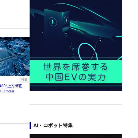
特集
48％上方修正
Omdia
AI・ロボット特集