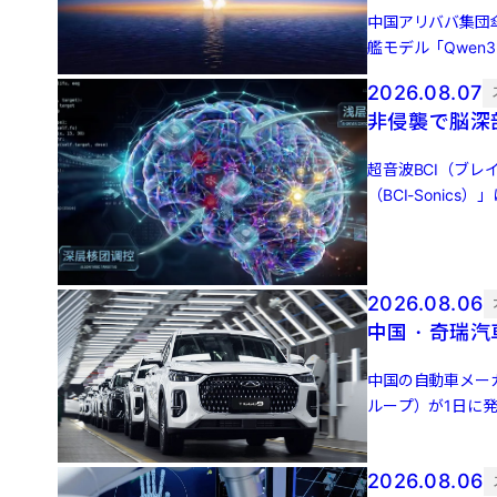
中国アリババ集団
艦モデル「Qwen
100万トー […]
2026.08.07
非侵襲で脳深
超音波BCI（ブ
（BCI-Soni
（Matrix Pa […]
2026.08.06
中国・奇瑞汽
中国の自動車メー
ループ）が1日に発
ネルギー車（NEV [
2026.08.06