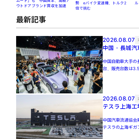
ムート」も 中国資本、高級ア
勢 eバイク変速機、トルク2
ル
ウトドアブランド買収を加速
倍で挑む
最新記事
2026.08.07
中国・長城汽
中国自動車大手の長
台、販売台数は3.
3万4651 […]
2026.08.07
テスラ上海工
中国汽車流通協会
テスラの上海ギガフ
増、前月比5.0％増 