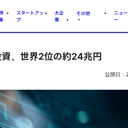
特
スタートアッ
大企
ニュー
その他
集
プ
業
ー
投資、世界2位の約24兆円
公開日：