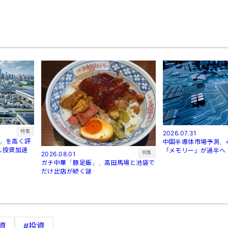
特集
2026.07.31
業」を高く評
中国半導体市場予測、
し投資加速
「メモリー」が過半へ：
特集
2026.08.01
ガチ中華「豚足飯」、高田馬場と池袋で
だけ出店が続く謎
資
#投資