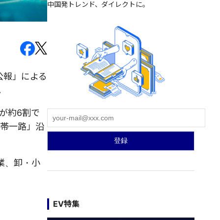
中国発トレンド、ダイレクトに。
公報」による
。
が約6割で
一帯一路」沿
業、卸・小
EV特集