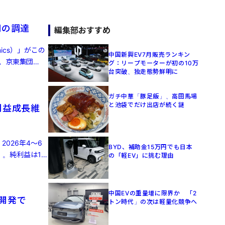
円の調達
編集部おすすめ
ics）」がこの
中国新興EV7月販売ランキン
、京東集団
グ：リープモーターが初の10万
台突破、独走態勢鮮明に
ガチ中華「豚足飯」、高田馬場
と池袋でだけ出店が続く謎
利益成長維
2026年4～6
BYD、補助金15万円でも日本
）。純利益は16
の「軽EV」に挑む理由
中国EVの重量増に限界か 「2
律開発で
トン時代」の次は軽量化競争へ