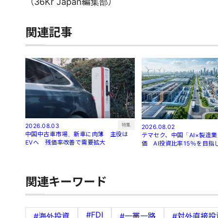
（36Kr Japan編集部）
関連記事
特集
2026.08.03
2026.08.02
中国中古車市場、新車に肉薄 主役は
テマセク、中国「AI×製造
EVへ 残価率改善で需要拡大
価 AI投資比率15％を目指
関連キーワード
#FDI
#海外投資
#一帯一路
#対外直接投