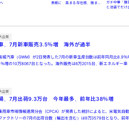
ガチ中華「豚
へ
表紙に 高まる存在感、強まる
と池袋でだけ
規制
大企業
車、7月新車販売3.5％増 海外が過半
城汽車（GWM）が2日発表した7月の新車生産台数は前年同月比8.9％増
5％増の10万8067台となった。海外販売は6万2015台、新エネルギー車
大企業
場、7月出荷9.3万台 今年最多、前年比38％増
乗用車市場情報連席分会（CPCA）が発表した統計によると、米電気自動
ァクトリーの7月の出荷台数（輸出を含む）は9万3579台となり、前年同
[…]