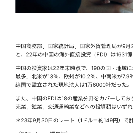
中国商務部、国家統計局、国家外貨管理局が9月2
と、22年の中国の海外直接投資（FDI）は1631
中国の投資家は22年末時点で、190の国・地域
最多。北米が13％、欧州が10.2％、中南米が7.
線国で設立された現地法人は1万6000社だった。
また、中国のFDIは18の産業分野をカバーして
売業、鉱業、交通運輸業などへの投資額はいずれも
＊23年9月30日のレート（1ドル＝約149円）