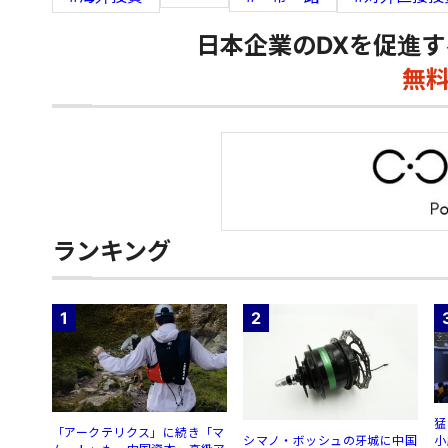
日本企業のDXを促進す
無
ランキング
1
2
猛
「アークテリクス」に続き「マ
シマノ・ボッシュの牙城に中国
小