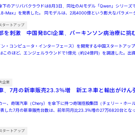
傘下のアリババクラウドは8月3日、同社のAIモデル「Qwen」シリーズ
3.8-Max」を発表した。 同モデルは、2兆4000億という膨大なパラメ
スタートアップ
部を刺激 中国発BCI企業、パーキンソン病治療に挑
レイン・コンピュータ・インターフェース）を開発する中国スタートアッ
cs）」はこのほど、エンジェルラウンドで1億元（約24億円）を調達した。出
大企業
車、7月の新車販売23.3％増 新エネ車と輸出がけん
カー、奇瑞汽車（Chery）を傘下に持つ奇瑞控股集団（チェリー・ホー
表した7月の新車販売台数は、前年同月比23.3％増の27万6820台とな
…]
スタートアップ