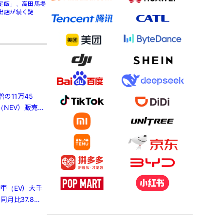
足飯」、高田馬場
出店が続く謎
の11万45
（NEV）販売は
車（EV）大手
月比37.8％