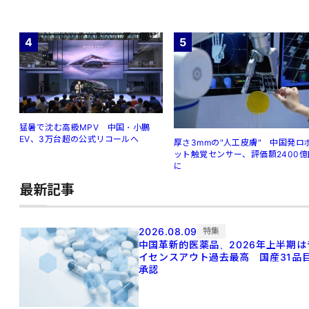
4
5
猛暑で沈む高級MPV 中国・小鵬
EV、3万台超の公式リコールへ
厚さ3mmの"人工皮膚" 中国発ロ
ット触覚センサー、評価額2400億
に
最新記事
2026.08.09
特集
中国革新的医薬品、2026年上半期は
イセンスアウト過去最高 国産31品
承認