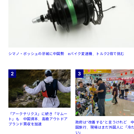
シマノ・ボッシュの牙城に中国勢 eバイク変速機、トルク2倍で挑む
2
3
「アークテリクス」に続き「マムー
ト」も 中国資本、高級アウトドア
政府は"改善する"と言うけれど 
ブランド買収を加速
国旅行、現場はまだ外国人に「冷
い」