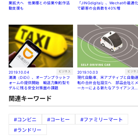
業拡大へ 他業種との協業や創作活
「JINGdigital」、Wechatの最適
動支援も
で顧客の会員数を40%増
ビジネス
ビジネ
2019.10.04
2019.10.03
滴滴（DiDi）、オープンプラットフ
現代自動車、米アプティブと自動
ォームの提供開始 輸送力集約型モ
転の合弁会社設立へ 部品会社と
デルに残る安全対策面の課題
ーカーによる新たなアライアンス
生
関連キーワード
#コンビニ
#コーヒー
#ファミリーマート
#ランドリー