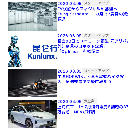
2026.08.09
スタートアップ
EV検証からフィジカルAI基盤へ
Tsing Standard、1カ月で2度目の
調達
2026.08.09
スタートアップ
設立90日でユニコーン誕生 元アリババ
幹部創業のロボット企業、
「Optimus」を照準に
2026.08.09
スタートアップ
中国HORWIN、400V電動バイク投
入 急速充電で高級市場狙う
2026.08.08
大企業
上海汽車、1～7月海外販売5割増の8
万台超 NEVが好調