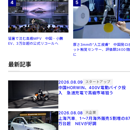
4
5
猛暑で沈む高級MPV 中国・小鵬
EV、3万台超の公式リコールへ
厚さ3mmの"人工皮膚" 中国発ロ
ット触覚センサー、評価額2400億
に
最新記事
2026.08.09
スタートアップ
中国HORWIN、400V電動バイク投
入 急速充電で高級市場狙う
2026.08.08
大企業
上海汽車、1～7月海外販売5割増の8
万台超 NEVが好調