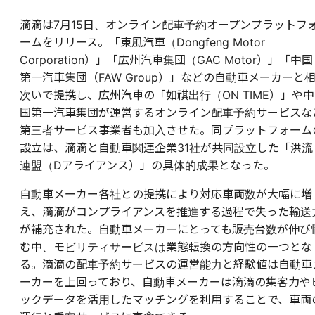
滴滴は7月15日、オンライン配車予約オープンプラットフ
ームをリリース。「東風汽車（Dongfeng Motor
Corporation）」「広州汽車集団（GAC Motor）」「中国
第一汽車集団（FAW Group）」などの自動車メーカーと
次いで提携し、広州汽車の「如祺出行（ON TIME）」や中
国第一汽車集団が運営するオンライン配車予約サービスな
第三者サービス事業者も加入させた。同プラットフォーム
設立は、滴滴と自動車関連企業31社が共同設立した「洪流
連盟（Dアライアンス）」の具体的成果となった。
自動車メーカー各社との提携により対応車両数が大幅に増
え、滴滴がコンプライアンスを推進する過程で失った輸送
が補充された。自動車メーカーにとっても販売台数が伸び
む中、モビリティサービスは業態転換の方向性の一つとな
る。滴滴の配車予約サービスの運営能力と経験値は自動車
ーカーを上回っており、自動車メーカーは滴滴の集客力や
ックデータを活用したマッチングを利用することで、車両