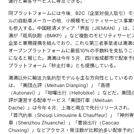
運行と乗客サービスに専念できる。
同プラットフォームには今後、B2C（企業対個人取引）モ
ルの自動車メーカーの他、小規模モビリティサービス事業
も参入する。中国経済メディア「界面（JIEMIAN）」は、
滴が「斑馬快跑（BMKP）」など複数のモビリティサービ
企業と業務提携を結んでおり、これら第三者事業者は滴滴
オープンプラットフォームに最低10％の手数料を支払うこ
になると報じた。滴滴は今年５月、四川省成都市で配車予
プラットフォーム「秒走打車」とも提携している。
滴滴以外に輸送力集約型モデルを主な方向性としているの
は、「美団点評（Meituan Dianping）」「高徳
（Autonavi）」「哈囉出行（Hellobike）」などだ。美団
評が運営する配車サービス「美団打車（Meituan
Dache）」は今年４月、上海と南京で先行リリースされ、
「首汽約車（Shouqi Limousine & Chauffeur）」「神州専
車（Shenzhou Zhuanche）」「曹操出行（Caocao
Chuxing）」などアクセス・発注数が比較的多い配車予約