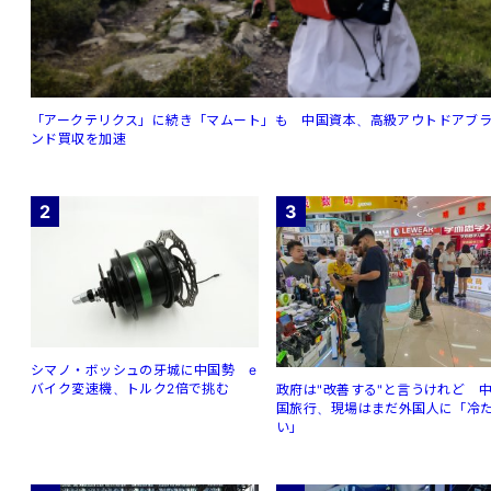
「アークテリクス」に続き「マムート」も 中国資本、高級アウトドアブ
ンド買収を加速
2
3
シマノ・ボッシュの牙城に中国勢 e
バイク変速機、トルク2倍で挑む
政府は"改善する"と言うけれど 
国旅行、現場はまだ外国人に「冷
い」