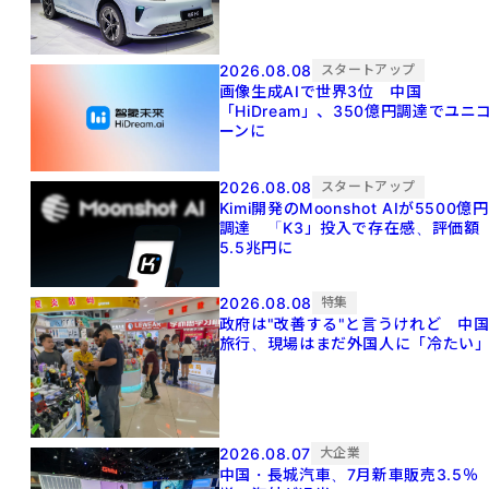
2026.08.08
スタートアップ
画像生成AIで世界3位 中国
「HiDream」、350億円調達でユニ
ーンに
2026.08.08
スタートアップ
Kimi開発のMoonshot AIが5500億円
調達 「K3」投入で存在感、評価額
5.5兆円に
2026.08.08
特集
政府は"改善する"と言うけれど 中
旅行、現場はまだ外国人に「冷たい
2026.08.07
大企業
中国・長城汽車、7月新車販売3.5％