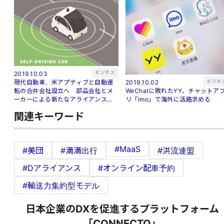
ビジネス
2019.10.03
ビジネ
現代自動車、米アプティブと自動運
2019.10.02
転の合弁会社設立へ 部品会社とメ
WeChatに敗れたYY、チャットア
ーカーによる新たなアライアンス誕
リ「imo」で海外に活路求める
生
関連キーワード
#MaaS
#美団
#滴滴出行
#洪流連盟
#Dアライアンス
#オンライン配車予約
#輸送力集約型モデル
日本企業のDXを促進するプラットフォーム
「CONNECTO」