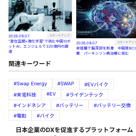
スタートアップ
2026.08.07
"潜在空間×強化学習"で挑む中国ロボ
スタートアッ
2026.08.07
ットAI、エンジェルで320億円の調
非侵襲で脳深部を刺激 中国発BCI
達
業、パーキンソン病治療に挑む
関連キーワード
#Swap Energy
#SWAP
#EVバイク
#EV
#来電科技
#ライデンテック
#インドネシア
#バッテリー
#バッテリー交換
#電動
#バイク
日本企業のDXを促進するプラットフォーム