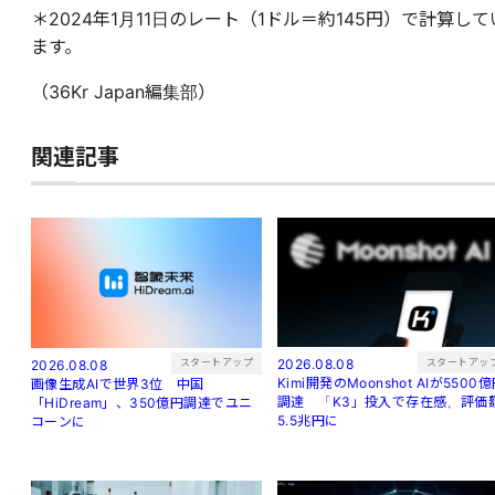
＊2024年1月11日のレート（1ドル＝約145円）で計算して
ます。
（36Kr Japan編集部）
関連記事
スタートアッ
スタートアップ
2026.08.08
2026.08.08
Kimi開発のMoonshot AIが5500
画像生成AIで世界3位 中国
調達 「K3」投入で存在感、評価
「HiDream」、350億円調達でユニ
5.5兆円に
コーンに