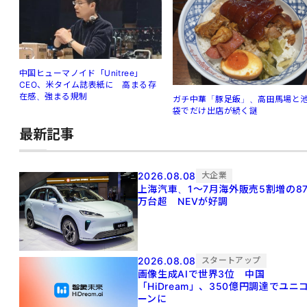
中国ヒューマノイド「Unitree」
CEO、米タイム誌表紙に 高まる存
在感、強まる規制
ガチ中華「豚足飯」、高田馬場と
袋でだけ出店が続く謎
最新記事
2026.08.08
大企業
上海汽車、1～7月海外販売5割増の8
万台超 NEVが好調
2026.08.08
スタートアップ
画像生成AIで世界3位 中国
「HiDream」、350億円調達でユニ
ーンに