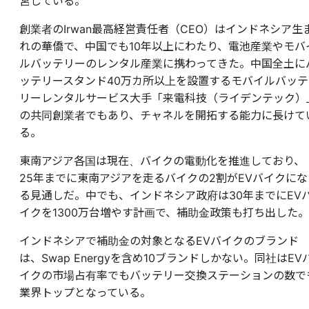
営している。
創業者のIrwan最高経営責任者（CEO）はインドネシア生
れの華僑で、中国でも10年以上にわたり、電池産業やモバ
ルバッテリーのレンタル産業に携わってきた。中国全土に
ッテリースタンド40万カ所以上を設置するモバイルバッテ
リーレンタルサービス大手「来電科技（ライデンテック）
の共同創業者でもあり、チャネルを開拓する能力に長けて
る。
東南アジア各国は現在、バイクの電動化を推進しており、
25年までに東南アジアを走るバイクの2割がEVバイクにな
る見通しだ。中でも、インドネシア政府は30年までにEV
イクを1300万台増やす計画で、補助金政策も打ち出した。
インドネシアで補助金の対象となるEVバイクのブランド
は、Swap Energyを含め10ブランドしかない。同社はEV
イクの市場占有率でもバッテリー交換ステーションの数で
業界トップとなっている。