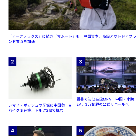
「アークテリクス」に続き「マムート」も 中国資本、高級アウトドアブ
ンド買収を加速
2
3
猛暑で沈む高級MPV 中国・小鵬
EV、3万台超の公式リコールへ
シマノ・ボッシュの牙城に中国勢 e
バイク変速機、トルク2倍で挑む
4
5