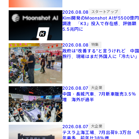
2026.08.08
スタートアップ
Kimi開発のMoonshot AIが5500億円
調達 「K3」投入で存在感、評価額
5.5兆円に
2026.08.08
特集
政府は"改善する"と言うけれど 中
旅行、現場はまだ外国人に「冷たい
2026.08.07
大企業
中国・長城汽車、7月新車販売3.5％
増 海外が過半
2026.08.07
大企業
テスラ上海工場、7月出荷9.3万台 
年最多、前年比38％増