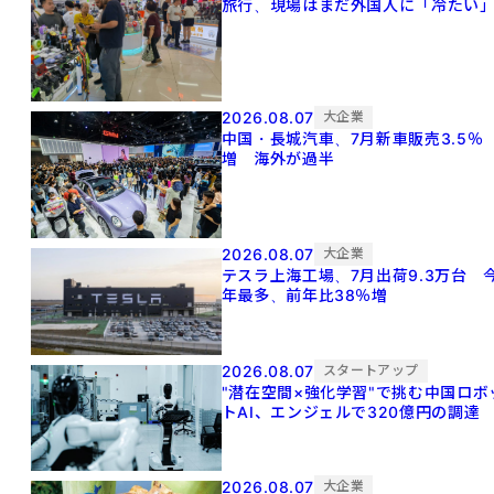
旅行、現場はまだ外国人に「冷たい
2026.08.07
大企業
中国・長城汽車、7月新車販売3.5％
増 海外が過半
2026.08.07
大企業
テスラ上海工場、7月出荷9.3万台 
年最多、前年比38％増
2026.08.07
スタートアップ
"潜在空間×強化学習"で挑む中国ロボ
トAI、エンジェルで320億円の調達
2026.08.07
大企業