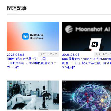
関連記事
スタートアッ
スタートアップ
2026.08.08
2026.08.08
Kimi開発のMoonshot AIが5500
画像生成AIで世界3位 中国
調達 「K3」投入で存在感、評価
「HiDream」、350億円調達でユニ
5.5兆円に
コーンに