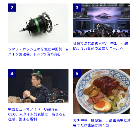
2
3
猛暑で沈む高級MPV 中国・小鵬
EV、3万台超の公式リコールへ
シマノ・ボッシュの牙城に中国勢 e
バイク変速機、トルク2倍で挑む
4
5
中国ヒューマノイド「Unitree」
CEO、米タイム誌表紙に 高まる存
在感、強まる規制
ガチ中華「豚足飯」、高田馬場と
袋でだけ出店が続く謎