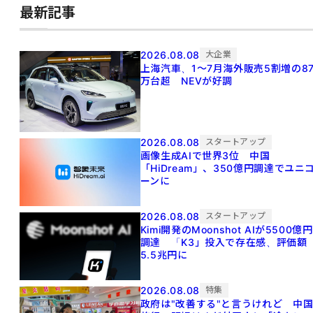
最新記事
2026.08.08
大企業
上海汽車、1～7月海外販売5割増の8
万台超 NEVが好調
2026.08.08
スタートアップ
画像生成AIで世界3位 中国
「HiDream」、350億円調達でユニ
ーンに
2026.08.08
スタートアップ
Kimi開発のMoonshot AIが5500億円
調達 「K3」投入で存在感、評価額
5.5兆円に
2026.08.08
特集
政府は"改善する"と言うけれど 中