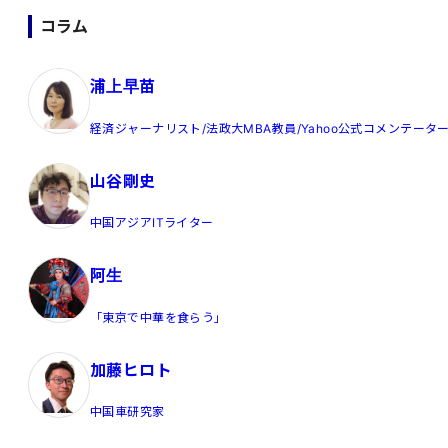
コラム
浦上早苗
経済ジャーナリスト/法政大MBA教員/Yahoo公式コメンテータ
山谷剛史
中国アジアITライター
阿生
「東京で中華を食らう」
加藤ヒロト
中国車研究家