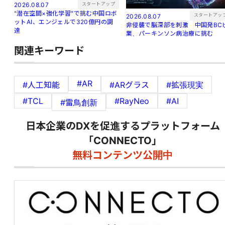
スタートアップ
2026.08.07
"潜在空間×強化学習"で挑む中国ロボ
スタートアッ
2026.08.07
ットAI、エンジェルで320億円の調
非侵襲で脳深部を刺激 中国発BCI
達
業、パーキンソン病治療に挑む
関連キーワード
#AR
#人工知能
#ARグラス
#拡張現実
#TCL
#RayNeo
#AI
#雷鳥創新
日本企業のDXを促進するプラットフォーム
「CONNECTO」
無料コンテンツ公開中