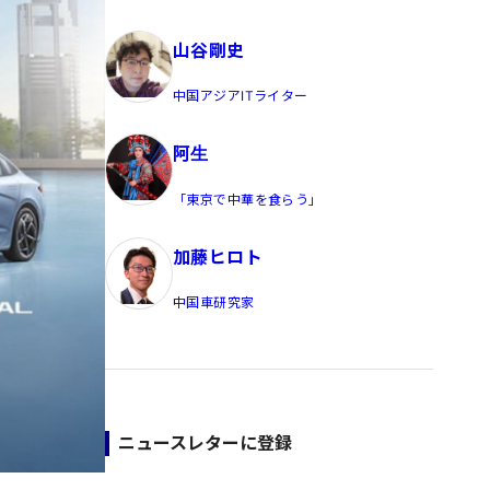
員/Yahoo公式コメンテーター
山谷剛史
中国アジアITライター
阿生
「東京で中華を食らう」
加藤ヒロト
中国車研究家
ニュースレターに登録