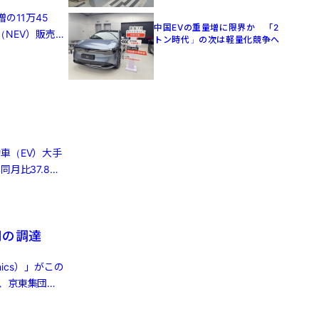
の11万45
中国EVの重量増に限界か 「2
（NEV）販売は
トン時代」の次は軽量化競争へ
車（EV）大手
月比37.8％
円の調達
ics）」がこの
、京東集団