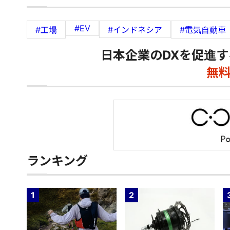
#EV
#工場
#インドネシア
#電気自動車
日本企業のDXを促進す
無
ランキング
1
2