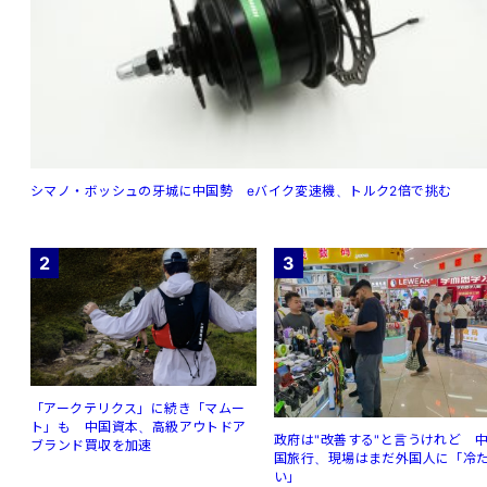
シマノ・ボッシュの牙城に中国勢 eバイク変速機、トルク2倍で挑む
2
3
「アークテリクス」に続き「マムー
ト」も 中国資本、高級アウトドア
政府は"改善する"と言うけれど 
ブランド買収を加速
国旅行、現場はまだ外国人に「冷
い」