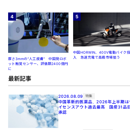
4
5
中国HORWIN、400V電動バイク
入 急速充電で高級市場狙う
厚さ3mmの"人工皮膚" 中国発ロボ
ット触覚センサー、評価額2400億円
に
最新記事
2026.08.09
特集
中国革新的医薬品、2026年上半期は
イセンスアウト過去最高 国産31品
承認