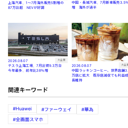
中国・長城汽車、7月新車販売3.5
上海汽車、1～7月海外販売5割増の
増 海外が過半
87万台超 NEVが好調
大企業
2026.08.07
大企
2026.08.07
テスラ上海工場、7月出荷9.3万台
中国ラッキンコーヒー、世界店舗3.
今年最多、前年比38％増
万店に拡大 既存店減収でも利益
長維持
関連キーワード
#Huawei
#ファーウェイ
#華為
#全画面スマホ