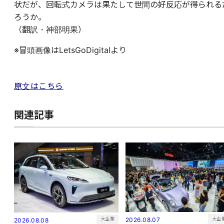
状だが、回転式カメラは果たして世間の好反応が得られる
ろうか。
（翻訳・神部明果）
※冒頭画像はLetsGoDigitalより
原文はこちら
関連記事
大企
大企業
2026.08.07
2026.08.08