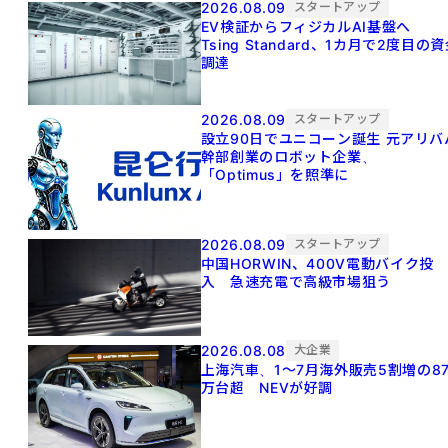
2026.08.09
スタートアップ
EV検証からフィジカルAI基盤へ
Tsing Standard、1カ月で2度目の
調達
2026.08.09
スタートアップ
設立90日でユニコーン誕生 元アリババ
幹部創業のロボット企業、
「Optimus」を照準に
2026.08.09
スタートアップ
中国HORWIN、400V電動バイク投
入 急速充電で高級市場狙う
2026.08.08
大企業
上海汽車、1～7月海外販売5割増の8
万台超 NEVが好調