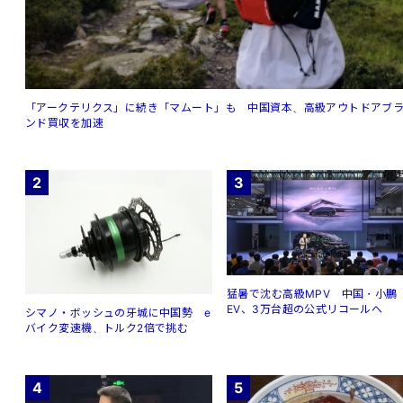
「アークテリクス」に続き「マムート」も 中国資本、高級アウトドアブ
ンド買収を加速
2
3
猛暑で沈む高級MPV 中国・小鵬
EV、3万台超の公式リコールへ
シマノ・ボッシュの牙城に中国勢 e
バイク変速機、トルク2倍で挑む
4
5