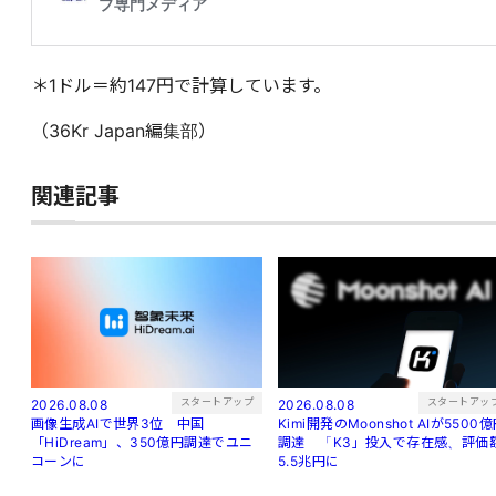
＊1ドル＝約147円で計算しています。
（36Kr Japan編集部）
関連記事
スタートアッ
スタートアップ
2026.08.08
2026.08.08
Kimi開発のMoonshot AIが5500
画像生成AIで世界3位 中国
調達 「K3」投入で存在感、評価
「HiDream」、350億円調達でユニ
5.5兆円に
コーンに