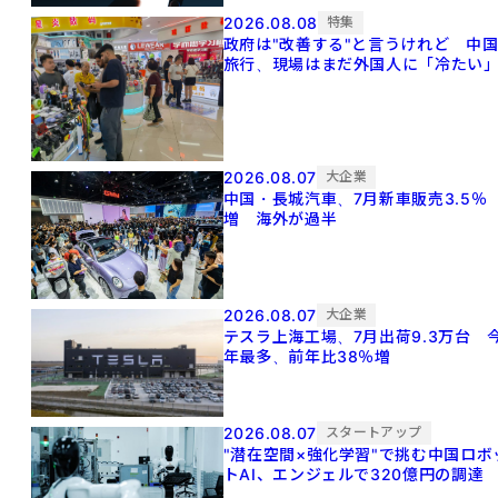
2026.08.08
特集
政府は"改善する"と言うけれど 中
旅行、現場はまだ外国人に「冷たい
2026.08.07
大企業
中国・長城汽車、7月新車販売3.5％
増 海外が過半
2026.08.07
大企業
テスラ上海工場、7月出荷9.3万台 
年最多、前年比38％増
2026.08.07
スタートアップ
"潜在空間×強化学習"で挑む中国ロボ
トAI、エンジェルで320億円の調達