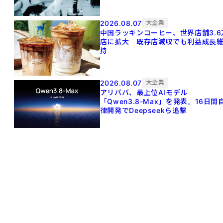
2026.08.07
大企業
中国ラッキンコーヒー、世界店舗3.6
店に拡大 既存店減収でも利益成長
持
2026.08.07
大企業
アリババ、最上位AIモデル
「Qwen3.8-Max」を発表。16日間
律開発でDeepseekら追撃