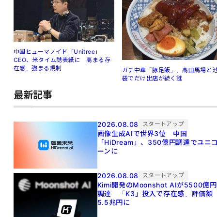
中国ヒューマノイド「Unitree」
CEO、米タイム誌表紙に 高まる存
在感、強まる規制
ガチ中華「豚足飯」、高田馬場と
袋でだけ出店が続く謎
最新記事
2026.08.08
スタートアップ
画像生成AIで世界3位 中国
「HiDream」、350億円調達でユニ
ーンに
2026.08.08
スタートアップ
Kimi開発のMoonshot AIが5500億円
調達 「K3」投入で存在感、評価額
5.5兆円に