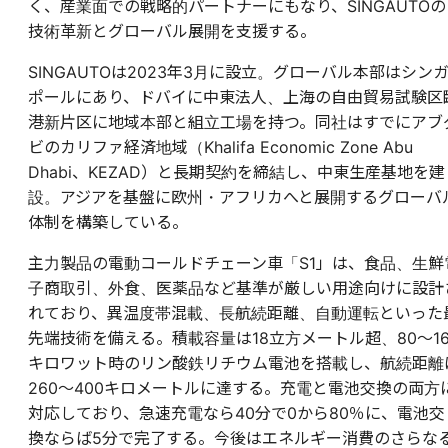
く、産業面での戦略的パートナーにもなり、SINGAUTOの
技術革新とグローバル展開を支援する。
SINGAUTOは2023年3月に設立。グローバル本部はシン
ポールにあり、ドバイに中東法人、上海の自由貿易試験区
港新片区に地域本部と組立工場を持つ。同社はすでにアブ
ビのカリファ経済地域（Khalifa Economic Zone Abu
Dhabi、KEZAD）と長期契約を締結し、中東生産基地を建
設。アジアを基盤に欧州・アフリカへと展開するグローバ
体制を構築している。
主力製品の電動コールドチェーン車「S1」は、食品、生鮮
子商取引、外食、医薬品など基準が厳しい用途向けに設計
れており、異温度帯混載、長航続距離、自動運転といった
先端技術を備える。積載容量は18立方メートル超、80〜16
キロワット時のリン酸鉄リチウム電池を搭載し、航続距離
260〜400キロメートルに達する。充電と電池交換の両方
対応しており、急速充電なら40分で0から80％に、電池交
換ならば5分で完了する。今後はエネルギー消費のさらな