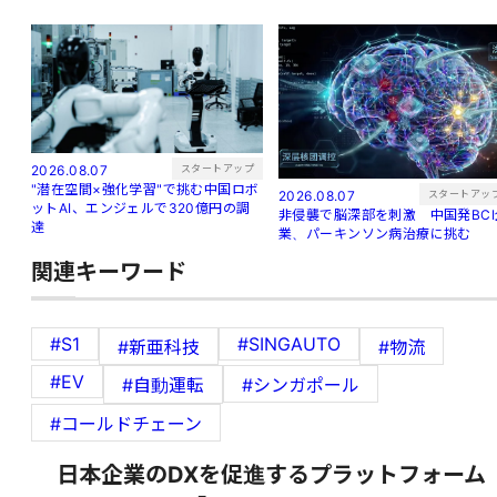
スタートアップ
2026.08.07
"潜在空間×強化学習"で挑む中国ロボ
スタートアッ
2026.08.07
ットAI、エンジェルで320億円の調
非侵襲で脳深部を刺激 中国発BCI
達
業、パーキンソン病治療に挑む
関連キーワード
#S1
#SINGAUTO
#新亜科技
#物流
#EV
#自動運転
#シンガポール
#コールドチェーン
日本企業のDXを促進するプラットフォーム