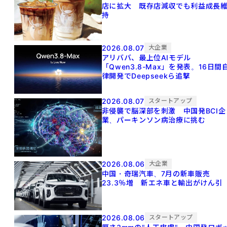
店に拡大 既存店減収でも利益成長
持
2026.08.07
大企業
アリババ、最上位AIモデル
「Qwen3.8-Max」を発表。16日間
律開発でDeepseekら追撃
2026.08.07
スタートアップ
非侵襲で脳深部を刺激 中国発BCI企
業、パーキンソン病治療に挑む
2026.08.06
大企業
中国・奇瑞汽車、7月の新車販売
23.3％増 新エネ車と輸出がけん引
2026.08.06
スタートアップ