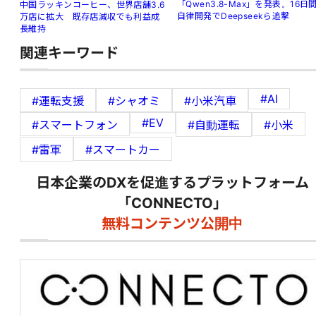
「Qwen3.8-Max」を発表。16日
中国ラッキンコーヒー、世界店舗3.6
自律開発でDeepseekら追撃
万店に拡大 既存店減収でも利益成
長維持
関連キーワード
#AI
#運転支援
#シャオミ
#小米汽車
#EV
#スマートフォン
#自動運転
#小米
#雷軍
#スマートカー
日本企業のDXを促進するプラットフォーム
「CONNECTO」
無料コンテンツ公開中