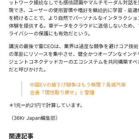
ットワーク接続なしでも感情認識やマルチモーダル対話を
現でき、ユーザーの使用習慣や嗜好を継続的に学習・最適
を続けることで、より自然でパーソナルなインタラクショ
体験を提供する。車データをクラウドに送信しないため、
ライバシーの保護にも有効だという。
講演の最後で雷CEOは、業界は過度な競争を避けコア技術
の革新にリソースを集中させ、健全かつオープンなインテ
ジェントコネクテッドカーのエコシステムを共同構築すべ
だと呼びかけた。
中国EVの値下げ競争はもう無理？長城汽車
会長「理性取り戻せ」と警鐘
＊1元＝約21円で計算しています。
（36Kr Japan編集部）
関連記事