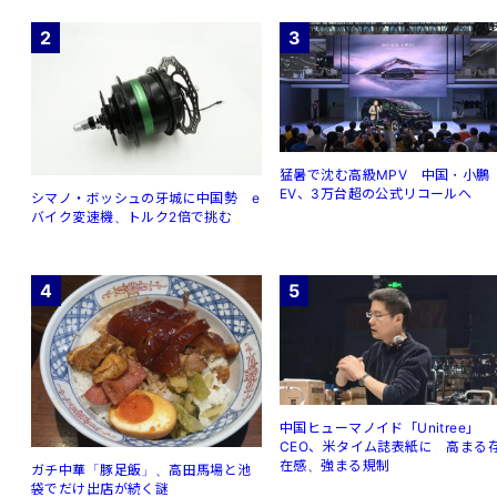
2
3
猛暑で沈む高級MPV 中国・小鵬
EV、3万台超の公式リコールへ
シマノ・ボッシュの牙城に中国勢 e
バイク変速機、トルク2倍で挑む
4
5
中国ヒューマノイド「Unitree」
CEO、米タイム誌表紙に 高まる
在感、強まる規制
ガチ中華「豚足飯」、高田馬場と池
袋でだけ出店が続く謎