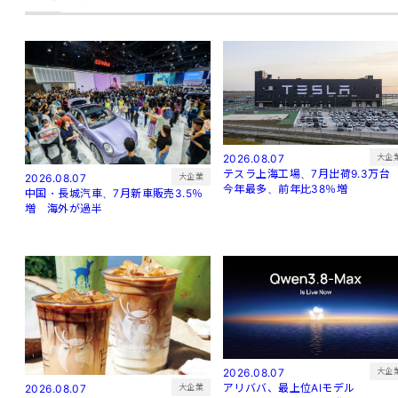
大企
2026.08.07
テスラ上海工場、7月出荷9.3万
大企業
2026.08.07
今年最多、前年比38％増
中国・長城汽車、7月新車販売3.5％
増 海外が過半
大企
2026.08.07
アリババ、最上位AIモデル
大企業
2026.08.07