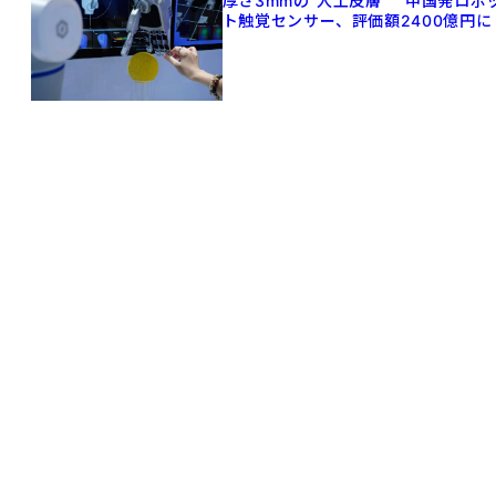
厚さ3mmの"人工皮膚" 中国発ロボ
ト触覚センサー、評価額2400億円に