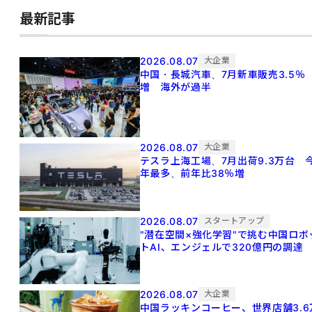
最新記事
2026.08.07
大企業
中国・長城汽車、7月新車販売3.5％
増 海外が過半
2026.08.07
大企業
テスラ上海工場、7月出荷9.3万台 
年最多、前年比38％増
2026.08.07
スタートアップ
"潜在空間×強化学習"で挑む中国ロボ
トAI、エンジェルで320億円の調達
2026.08.07
大企業
中国ラッキンコーヒー、世界店舗3.6