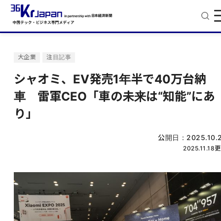
大企業
注目記事
シャオミ、EV発売1年半で40万台納
車 雷軍CEO「車の未来は“知能”にあ
り」
公開日：
2025.10.
2025.11.18
更