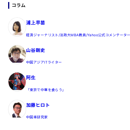
コラム
浦上早苗
経済ジャーナリスト/法政大MBA教員/Yahoo公式コメンテータ
山谷剛史
中国アジアITライター
阿生
「東京で中華を食らう」
加藤ヒロト
中国車研究家