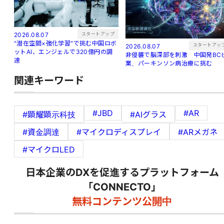
スタートアップ
2026.08.07
"潜在空間×強化学習"で挑む中国ロボ
スタートアッ
2026.08.07
ットAI、エンジェルで320億円の調
非侵襲で脳深部を刺激 中国発BCI
達
業、パーキンソン病治療に挑む
関連キーワード
#JBD
#AR
#顕耀顕示科技
#AIグラス
#資金調達
#マイクロディスプレイ
#ARメガネ
#マイクロLED
日本企業のDXを促進するプラットフォーム
「CONNECTO」
無料コンテンツ公開中