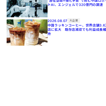
"潜在空間×強化学習"で挑む中国ロボ
トAI、エンジェルで320億円の調達
2026.08.07
大企業
中国ラッキンコーヒー、世界店舗3.6
店に拡大 既存店減収でも利益成長
持