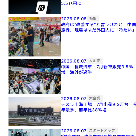
5.5兆円に
2026.08.08
特集
政府は"改善する"と言うけれど 中
旅行、現場はまだ外国人に「冷たい
2026.08.07
大企業
中国・長城汽車、7月新車販売3.5％
増 海外が過半
2026.08.07
大企業
テスラ上海工場、7月出荷9.3万台 
年最多、前年比38％増
2026.08.07
スタートアップ