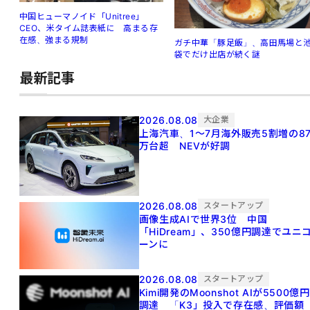
中国ヒューマノイド「Unitree」
CEO、米タイム誌表紙に 高まる存
在感、強まる規制
ガチ中華「豚足飯」、高田馬場と
袋でだけ出店が続く謎
最新記事
2026.08.08
大企業
上海汽車、1～7月海外販売5割増の8
万台超 NEVが好調
2026.08.08
スタートアップ
画像生成AIで世界3位 中国
「HiDream」、350億円調達でユニ
ーンに
2026.08.08
スタートアップ
Kimi開発のMoonshot AIが5500億円
調達 「K3」投入で存在感、評価額