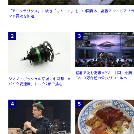
「アークテリクス」に続き「マムート」も 中国資本、高級アウトドアブ
ンド買収を加速
2
3
猛暑で沈む高級MPV 中国・小鵬
EV、3万台超の公式リコールへ
シマノ・ボッシュの牙城に中国勢 e
バイク変速機、トルク2倍で挑む
4
5