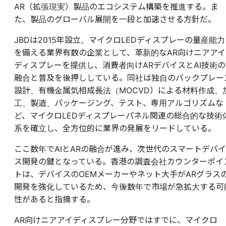
AR（拡張現実）製品のエコシステム構築を推進する。ま
た、製品のグローバル展開を一段と加速させる方針だ。
JBDは2015年設立。マイクロLEDディスプレーの量産能力
を備える業界有数の企業として、革新的なAR向けニアアイ
ディスプレーを提供し、消費者向けARデバイスとAI技術の
融合と普及を後押ししている。同社は独自のバックプレー
設計、有機金属気相成長法（MOCVD）による材料作成、
工、製造、パッケージング、テスト、専用アルゴリズムな
ど、マイクロLEDディスプレーパネル関連の総合的な技術
系を確立し、全方位的に業界の発展をリードしている。
ここ数年でAIとARの融合が進み、次世代のスマートデバイ
ス開発の鍵となっている。香港の調査会社カウンターポイ
トは、デバイスのOEMメーカーやネット大手がARグラス
開発を強化しているため、今後数年で市場が急拡大する可
性があると指摘する。
AR向けニアアイディスプレー分野ではすでに、マイクロ