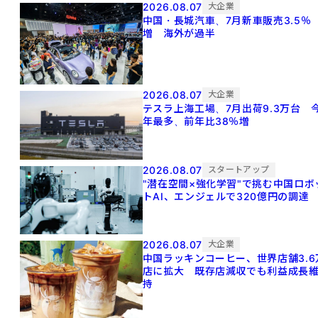
2026.08.07
大企業
中国・長城汽車、7月新車販売3.5％
増 海外が過半
2026.08.07
大企業
テスラ上海工場、7月出荷9.3万台 
年最多、前年比38％増
2026.08.07
スタートアップ
"潜在空間×強化学習"で挑む中国ロボ
トAI、エンジェルで320億円の調達
2026.08.07
大企業
中国ラッキンコーヒー、世界店舗3.6
店に拡大 既存店減収でも利益成長
持