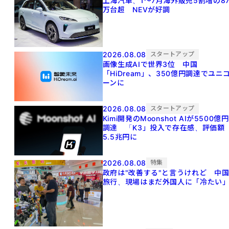
上海汽車、1～7月海外販売5割増の8
万台超 NEVが好調
2026.08.08
スタートアップ
画像生成AIで世界3位 中国
「HiDream」、350億円調達でユニ
ーンに
2026.08.08
スタートアップ
Kimi開発のMoonshot AIが5500億円
調達 「K3」投入で存在感、評価額
5.5兆円に
2026.08.08
特集
政府は"改善する"と言うけれど 中
旅行、現場はまだ外国人に「冷たい