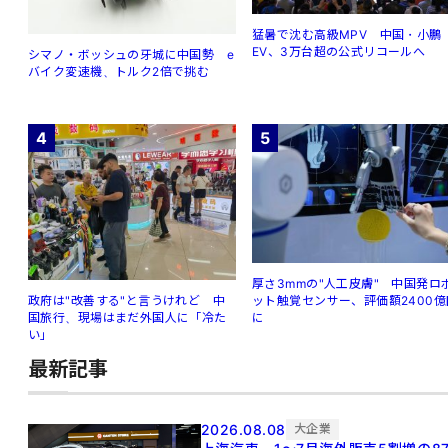
猛暑で沈む高級MPV 中国・小鵬
EV、3万台超の公式リコールへ
シマノ・ボッシュの牙城に中国勢 e
バイク変速機、トルク2倍で挑む
4
5
厚さ3mmの"人工皮膚" 中国発ロ
ット触覚センサー、評価額2400億
政府は"改善する"と言うけれど 中
に
国旅行、現場はまだ外国人に「冷た
い」
最新記事
2026.08.08
大企業