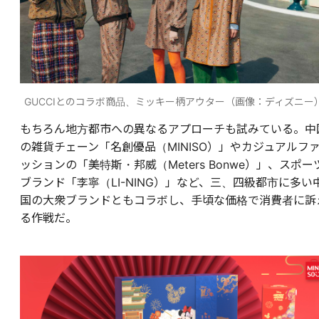
GUCCIとのコラボ商品、ミッキー柄アウター（画像：ディズニー
もちろん地方都市への異なるアプローチも試みている。中
の雑貨チェーン「名創優品（MINISO）」やカジュアルフ
ッションの「美特斯・邦威（Meters Bonwe）」、スポー
ブランド「李寧（LI-NING）」など、三、四級都市に多い
国の大衆ブランドともコラボし、手頃な価格で消費者に訴
る作戦だ。