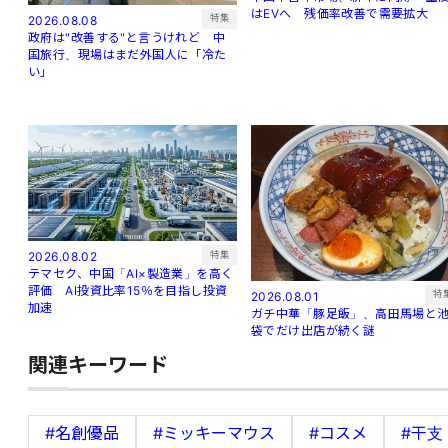
はEVへ 残価率改善で需要拡大
特集
2026.08.08
政府は"改善する"と言うけれど 中
国旅行、現場はまだ外国人に「冷た
い」
特集
2026.08.02
テマセク、中国「AI×製造業」を高く
評価 AI投資比率15％を目指し投資
特
2026.08.01
加速
ガチ中華「豚足飯」、高田馬場と
袋でだけ出店が続く謎
関連キーワード
#名創優品
#ミッキーマウス
#コスメ
#干支