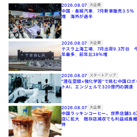
2026.08.07
大企業
中国・長城汽車、7月新車販売3.5％
増 海外が過半
2026.08.07
大企業
テスラ上海工場、7月出荷9.3万台 
年最多、前年比38％増
2026.08.07
スタートアップ
"潜在空間×強化学習"で挑む中国ロボ
トAI、エンジェルで320億円の調達
2026.08.07
大企業
中国ラッキンコーヒー、世界店舗3.6
店に拡大 既存店減収でも利益成長
持