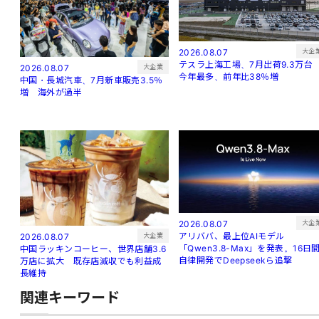
大企
2026.08.07
テスラ上海工場、7月出荷9.3万
大企業
2026.08.07
今年最多、前年比38％増
中国・長城汽車、7月新車販売3.5％
増 海外が過半
大企
2026.08.07
アリババ、最上位AIモデル
大企業
2026.08.07
「Qwen3.8-Max」を発表。16日
中国ラッキンコーヒー、世界店舗3.6
自律開発でDeepseekら追撃
万店に拡大 既存店減収でも利益成
長維持
関連キーワード