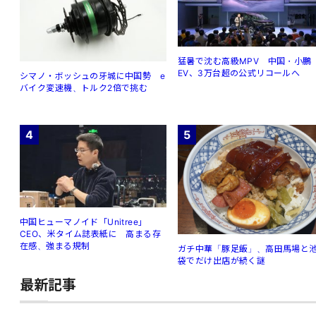
猛暑で沈む高級MPV 中国・小鵬
EV、3万台超の公式リコールへ
シマノ・ボッシュの牙城に中国勢 e
バイク変速機、トルク2倍で挑む
4
5
中国ヒューマノイド「Unitree」
CEO、米タイム誌表紙に 高まる存
在感、強まる規制
ガチ中華「豚足飯」、高田馬場と
袋でだけ出店が続く謎
最新記事