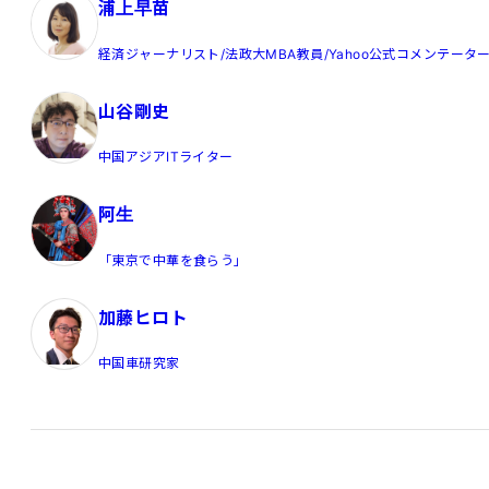
浦上早苗
経済ジャーナリスト/法政大MBA教員/Yahoo公式コメンテータ
山谷剛史
中国アジアITライター
阿生
「東京で中華を食らう」
加藤ヒロト
中国車研究家