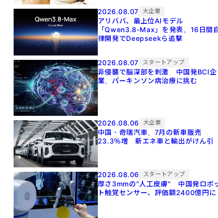
2026.08.07
大企業
アリババ、最上位AIモデル
「Qwen3.8-Max」を発表。16日間
律開発でDeepseekら追撃
2026.08.07
スタートアップ
非侵襲で脳深部を刺激 中国発BCI企
業、パーキンソン病治療に挑む
2026.08.06
大企業
中国・奇瑞汽車、7月の新車販売
23.3％増 新エネ車と輸出がけん引
2026.08.06
スタートアップ
厚さ3mmの"人工皮膚" 中国発ロボ
ト触覚センサー、評価額2400億円に