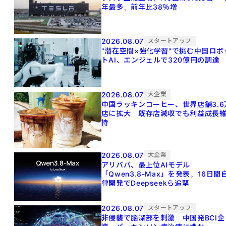
年最多、前年比38％増
2026.08.07
スタートアップ
"潜在空間×強化学習"で挑む中国ロボ
トAI、エンジェルで320億円の調達
2026.08.07
大企業
中国ラッキンコーヒー、世界店舗3.6
店に拡大 既存店減収でも利益成長
持
2026.08.07
大企業
アリババ、最上位AIモデル
「Qwen3.8-Max」を発表。16日間
律開発でDeepseekら追撃
2026.08.07
スタートアップ
非侵襲で脳深部を刺激 中国発BCI企