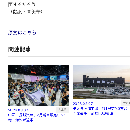
面するだろう。
（翻訳：貴美華）
原文はこちら
関連記事
大企
2026.08.07
テスラ上海工場、7月出荷9.3万
大企業
2026.08.07
今年最多、前年比38％増
中国・長城汽車、7月新車販売3.5％
増 海外が過半