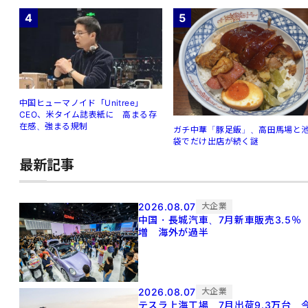
4
5
中国ヒューマノイド「Unitree」
CEO、米タイム誌表紙に 高まる存
在感、強まる規制
ガチ中華「豚足飯」、高田馬場と
袋でだけ出店が続く謎
最新記事
2026.08.07
大企業
中国・長城汽車、7月新車販売3.5％
増 海外が過半
2026.08.07
大企業
テスラ上海工場、7月出荷9.3万台 