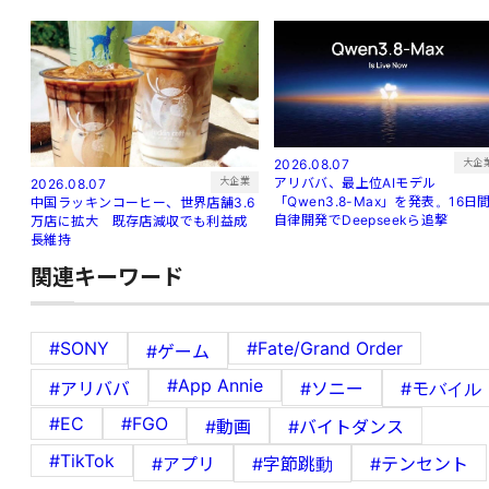
大企
2026.08.07
アリババ、最上位AIモデル
大企業
2026.08.07
「Qwen3.8-Max」を発表。16日
中国ラッキンコーヒー、世界店舗3.6
自律開発でDeepseekら追撃
万店に拡大 既存店減収でも利益成
長維持
関連キーワード
#SONY
#Fate/Grand Order
#ゲーム
#App Annie
#アリババ
#ソニー
#モバイル
#EC
#FGO
#動画
#バイトダンス
#TikTok
#アプリ
#字節跳動
#テンセント