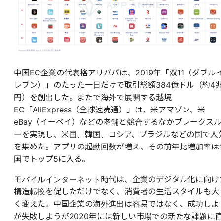
中国EC企業の代表格アリババは、2019年「双11（ダブル
レブン）」のたった一日だけで取引総額384億ドル（約4
円）を創出した。またで海外で展開する越境
EC「AliExpress（全球速売通）」は、米アマゾン、米
eBay（イーベイ）などの老舗と競合するなかブレークス
ーを実現し、米国、韓国、ロシア、ブラジルなどの国で人
を集めた。アプリの起動回数が増え、その前年比増加率は
国でトップ5に入る。
モバイルインターネット時代は、企業のデジタル化に向け
構造転換を促しただけでなく、消費者の生活スタイルも大
く変えた。中国企業の海外進出は容易ではなく、成功しよ
が失敗しようが2020年には新しい市場での新たな課題に