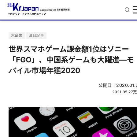
大企業
注目記事
世界スマホゲーム課金額1位はソニー
「FGO」、中国系ゲームも大躍進―モ
バイル市場年鑑2020
公開日：
2020.01.
2021.05.27
更