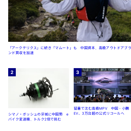
「アークテリクス」に続き「マムート」も 中国資本、高級アウトドアブ
ンド買収を加速
2
3
猛暑で沈む高級MPV 中国・小鵬
EV、3万台超の公式リコールへ
シマノ・ボッシュの牙城に中国勢 e
バイク変速機、トルク2倍で挑む