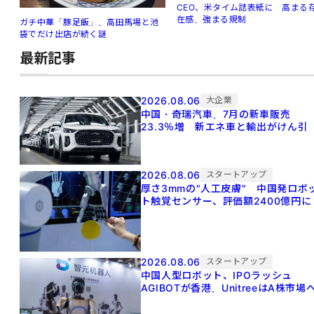
CEO、米タイム誌表紙に 高まる
在感、強まる規制
ガチ中華「豚足飯」、高田馬場と池
袋でだけ出店が続く謎
最新記事
2026.08.06
大企業
中国・奇瑞汽車、7月の新車販売
23.3％増 新エネ車と輸出がけん引
2026.08.06
スタートアップ
厚さ3mmの"人工皮膚" 中国発ロボ
ト触覚センサー、評価額2400億円に
2026.08.06
スタートアップ
中国人型ロボット、IPOラッシュ
AGIBOTが香港、UnitreeはA株市場