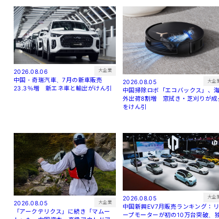
大企業
2026.08.06
中国・奇瑞汽車、7月の新車販売
大企
2026.08.05
23.3％増 新エネ車と輸出がけん引
中国掃除ロボ「エコバックス」、
外出荷8割増 窓拭き・芝刈りが成
をけん引
大企
2026.08.05
大企業
2026.08.05
中国新興EV7月販売ランキング：
「アークテリクス」に続き「マムー
ープモーターが初の10万台突破、