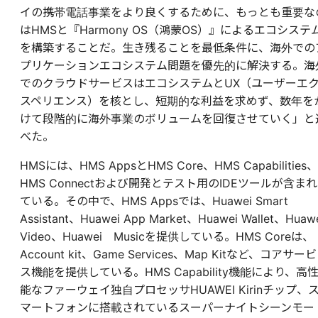
イの携帯電話事業をより良くするために、もっとも重要な
はHMSと『Harmony OS（鴻蒙OS）』によるエコシステ
を構築することだ。生き残ることを最低条件に、海外での
プリケーションエコシステム問題を優先的に解決する。海
でのクラウドサービスはエコシステムとUX（ユーザーエ
スペリエンス）を核とし、短期的な利益を求めず、数年を
けて段階的に海外事業のボリュームを回復させていく」と
べた。
HMSには、HMS AppsとHMS Core、HMS Capabilities、
HMS Connectおよび開発とテスト用のIDEツールが含まれ
ている。その中で、HMS Appsでは、Huawei Smart
Assistant、Huawei App Market、Huawei Wallet、Huaw
Video、Huawei Musicを提供している。HMS Coreは、
Account kit、Game Services、Map Kitなど、コアサービ
ス機能を提供している。HMS Capability機能により、高
能なファーウェイ独自プロセッサHUAWEI Kirinチップ、
マートフォンに搭載されているスーパーナイトシーンモー