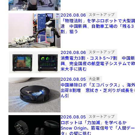
2026.08.06
スタートアップ
「物理法則」を学ぶロボットで大型
達 中国新興、自動車工場の「残る3
割」狙う
2026.08.06
スタートアップ
消費電力3割・コスト5〜7割 中国
興、完全国産の航空電子システムで
米大手に挑む
2026.08.05
大企業
中国掃除ロボ「エコバックス」、海
出荷8割増 窓拭き・芝刈りが成長を
ん引
2026.08.05
スタートアップ
ロボットは「力加減」を学べるか
Snow Origin、筋電信号で「人間デ
タ」の壁に挑む