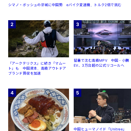
シマノ・ボッシュの牙城に中国勢 eバイク変速機、トルク2倍で挑む
2
3
猛暑で沈む高級MPV 中国・小鵬
「アークテリクス」に続き「マムー
EV、3万台超の公式リコールへ
ト」も 中国資本、高級アウトドア
ブランド買収を加速
4
5
中国ヒューマノイド「Unitree」