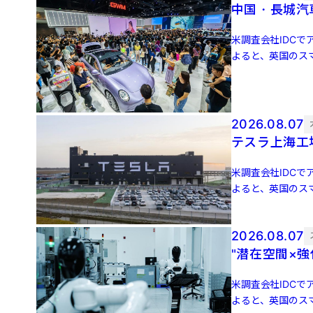
中国・長城汽
米調査会社IDCでア
よると、英国のスマ
増 […]
2026.08.07
テスラ上海工
米調査会社IDCでア
よると、英国のスマ
増 […]
2026.08.07
"潜在空間×
米調査会社IDCでア
よると、英国のスマ