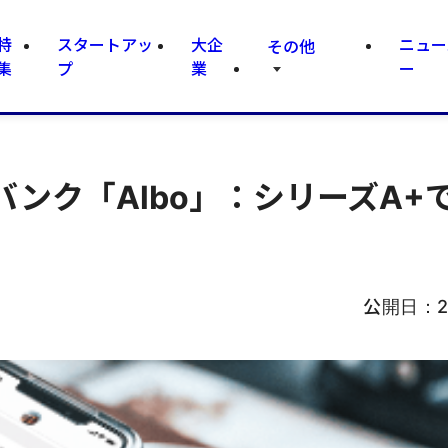
特
スタートアッ
大企
ニュー
その他
集
プ
業
ー
ンク「Albo」：シリーズA+で
公開日：
2