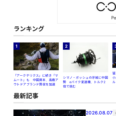
ランキング
1
2
猛
「アークテリクス」に続き「マ
シマノ・ボッシュの牙城に中国
小
ムート」も 中国資本、高級ア
勢 eバイク変速機、トルク2
ル
ウトドアブランド買収を加速
倍で挑む
最新記事
2026.08.07