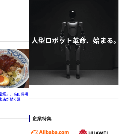
足飯」、高田馬場
出店が続く謎
企業特集