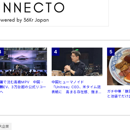
3
4
5
暑で沈む高級MPV 中国・
中国ヒューマノイド
鵬EV、3万台超の公式リコー
「Unitree」CEO、米タイム誌
ガチ中華「豚
へ
表紙に 高まる存在感、強まる
と池袋でだけ
規制
大企業