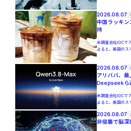
増 […]
2026.08.07
中国ラッキン
持
米調査会社IDCでア
よると、英国のスマ
増 […]
2026.08.07
アリババ、最上
Deepseek
米調査会社IDCでア
よると、英国のスマ
増 […]
2026.08.07
非侵襲で脳深