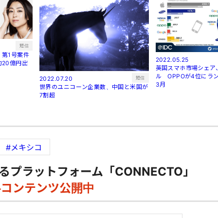
短信
第1号案件
2022.05.25
20億円出
英国スマホ市場シェア
ル OPPOが4位にラン
短信
2022.07.20
3月
世界のユニコーン企業数、中国と米国が
7割超
#メキシコ
るプラットフォーム「CONNECTO」
料コンテンツ公開中