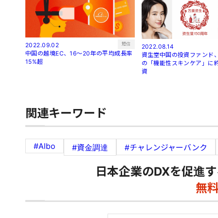
短信
2022.09.02
2022.08.14
中国の越境EC、16～20年の平均成長率
資生堂中国の投資ファンド、
15%超
の「機能性スキンケア」に約
資
関連キーワード
#Albo
#資金調達
#チャレンジャーバンク
日本企業のDXを促進す
無