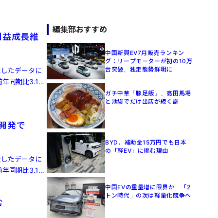
編集部おすすめ
利益成長維
中国新興EV7月販売ランキン
グ：リープモーターが初の10万
台突破、独走態勢鮮明に
発表したデータに
年同期比3.1%
ガチ中華「豚足飯」、高田馬場
と池袋でだけ出店が続く謎
律開発で
BYD、補助金15万円でも日本
の「軽EV」に挑む理由
発表したデータに
年同期比3.1%
中国EVの重量増に限界か 「2
トン時代」の次は軽量化競争へ
む