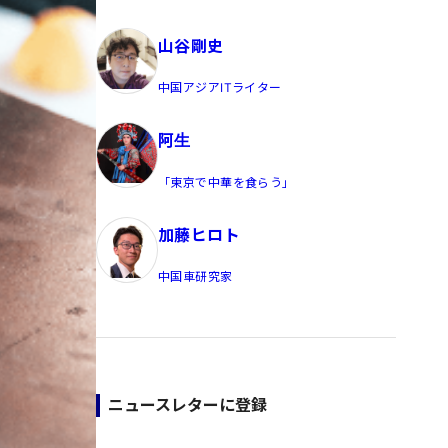
員/Yahoo公式コメンテーター
山谷剛史
中国アジアITライター
阿生
「東京で中華を食らう」
加藤ヒロト
中国車研究家
ニュースレターに登録