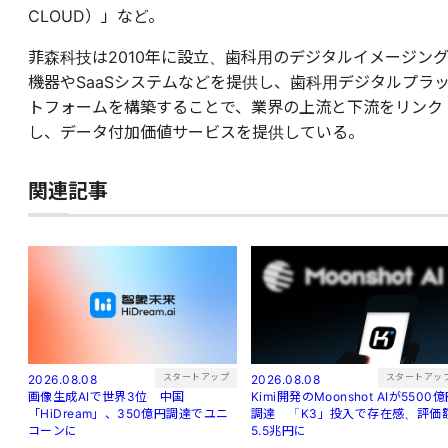
CLOUD）」など。
菲森科技は2010年に設立、歯科用のデジタルイメージン
機器やSaaSシステムなどを提供し、歯科用デジタルプラ
トフォームを構築することで、業界の上流と下流をリンク
し、データ付加価値サービスを提供している。
関連記事
スタートアッ
スタートアップ
2026.08.08
2026.08.08
Kimi開発のMoonshot AIが5500
画像生成AIで世界3位 中国
調達 「K3」投入で存在感、評価
「HiDream」、350億円調達でユニ
5.5兆円に
コーンに