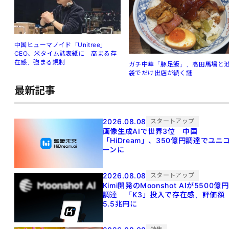
中国ヒューマノイド「Unitree」
CEO、米タイム誌表紙に 高まる存
在感、強まる規制
ガチ中華「豚足飯」、高田馬場と
袋でだけ出店が続く謎
最新記事
2026.08.08
スタートアップ
画像生成AIで世界3位 中国
「HiDream」、350億円調達でユニ
ーンに
2026.08.08
スタートアップ
Kimi開発のMoonshot AIが5500億円
調達 「K3」投入で存在感、評価額
5.5兆円に