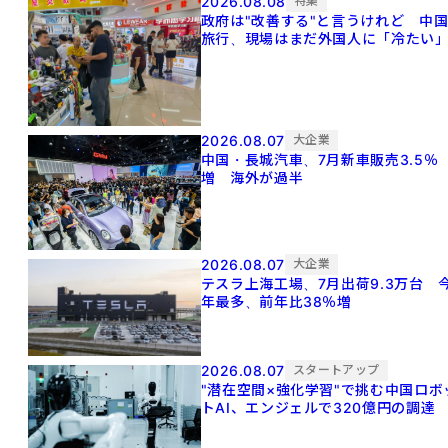
2026.08.08
特集
政府は"改善する"と言うけれど 中
旅行、現場はまだ外国人に「冷たい
2026.08.07
大企業
中国・長城汽車、7月新車販売3.5％
増 海外が過半
2026.08.07
大企業
テスラ上海工場、7月出荷9.3万台 
年最多、前年比38％増
2026.08.07
スタートアップ
"潜在空間×強化学習"で挑む中国ロボ
トAI、エンジェルで320億円の調達