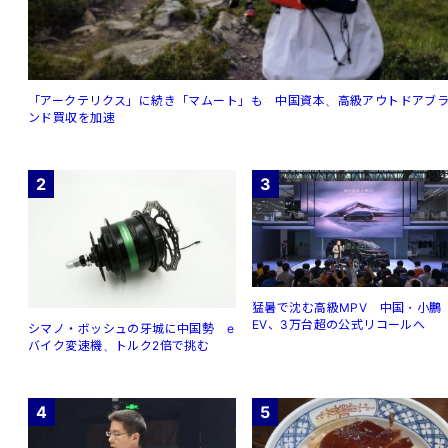
「アークテリクス」に続き「マムート」も 中国資本、高級アウトドアブ
ンド買収を加速
2
3
猛暑で沈む高級MPV 中国・小鵬
EV、3万台超の公式リコールへ
シマノ・ボッシュの牙城に中国勢 e
バイク変速機、トルク2倍で挑む
4
5