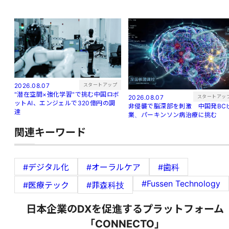
スタートアップ
2026.08.07
"潜在空間×強化学習"で挑む中国ロボ
スタートアッ
2026.08.07
ットAI、エンジェルで320億円の調
非侵襲で脳深部を刺激 中国発BCI
達
業、パーキンソン病治療に挑む
関連キーワード
#デジタル化
#オーラルケア
#歯科
#Fussen Technology
#医療テック
#菲森科技
日本企業のDXを促進するプラットフォーム
「CONNECTO」