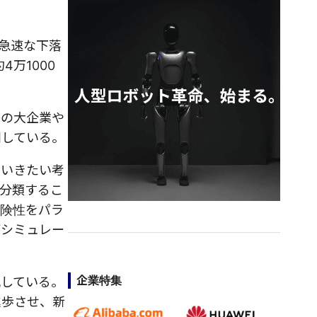
は急速な下落
4万1000
国の大企業や
明している。
ていきたい考
分類するこ
危険性をパラ
がシミュレー
企業特集
化している。
進歩させ、新