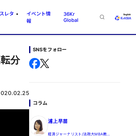
スレタ
イベント情
36Kr
Global
報
SNSをフォロー
運転分
2020.02.25
コラム
浦上早苗
経済ジャーナリスト/法政大MBA教