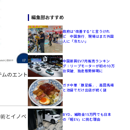
編集部おすすめ
政府は"改善する"と言うけれ
ど 中国旅行、現場はまだ外国
人に「冷たい」
中国新興EV7月販売ランキン
グ：リープモーターが初の10万
台突破、独走態勢鮮明に
テムのエント
ガチ中華「豚足飯」、高田馬場
と池袋でだけ出店が続く謎
BYD、補助金15万円でも日本
技術とイノベ
の「軽EV」に挑む理由