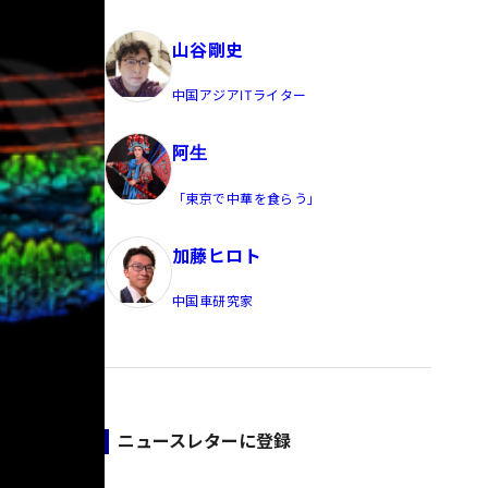
員/Yahoo公式コメンテーター
山谷剛史
中国アジアITライター
阿生
「東京で中華を食らう」
加藤ヒロト
中国車研究家
ニュースレターに登録