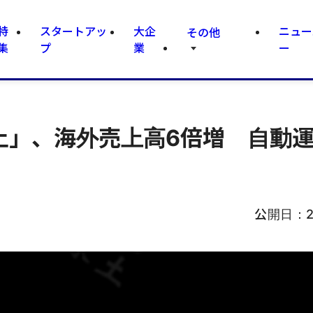
特
スタートアッ
大企
ニュー
その他
集
プ
業
ー
字緑土」、海外売上高6倍増 自動
公開日：