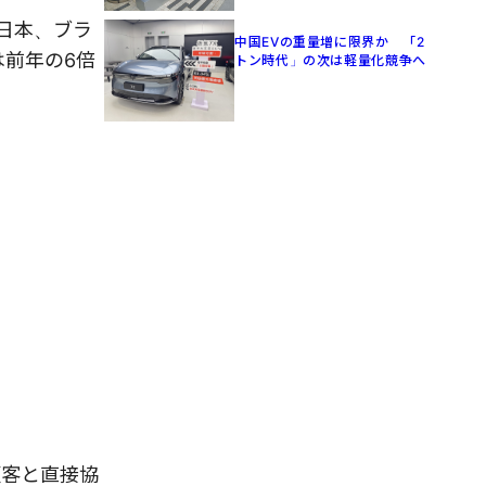
日本、ブラ
中国EVの重量増に限界か 「2
は前年の6倍
トン時代」の次は軽量化競争へ
顧客と直接協