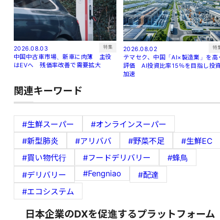
特集
2026.08.03
特
2026.08.02
中国中古車市場、新車に肉薄 主役
テマセク、中国「AI×製造業」を高
はEVへ 残価率改善で需要拡大
評価 AI投資比率15％を目指し投
加速
関連キーワード
#生鮮スーパー
#オンラインスーパー
#新型肺炎
#アリババ
#野菜不足
#生鮮EC
#買い物代行
#フードデリバリー
#蜂鳥
#Fengniao
#デリバリー
#配達
#エコシステム
日本企業のDXを促進するプラットフォーム