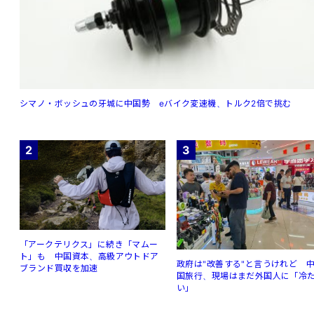
シマノ・ボッシュの牙城に中国勢 eバイク変速機、トルク2倍で挑む
2
3
「アークテリクス」に続き「マムー
ト」も 中国資本、高級アウトドア
政府は"改善する"と言うけれど 
ブランド買収を加速
国旅行、現場はまだ外国人に「冷
い」