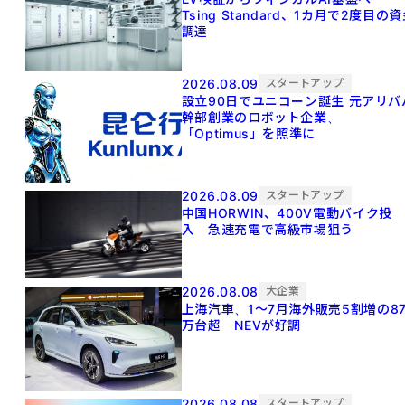
Tsing Standard、1カ月で2度目の
調達
2026.08.09
スタートアップ
設立90日でユニコーン誕生 元アリババ
幹部創業のロボット企業、
「Optimus」を照準に
2026.08.09
スタートアップ
中国HORWIN、400V電動バイク投
入 急速充電で高級市場狙う
2026.08.08
大企業
上海汽車、1～7月海外販売5割増の8
万台超 NEVが好調
2026.08.08
スタートアップ