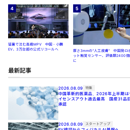
4
5
猛暑で沈む高級MPV 中国・小鵬
EV、3万台超の公式リコールへ
厚さ3mmの"人工皮膚" 中国発ロ
ット触覚センサー、評価額2400億
に
最新記事
2026.08.09
特集
中国革新的医薬品、2026年上半期は
イセンスアウト過去最高 国産31品
承認
2026.08.09
スタートアップ
EV検証からフィジカルAI基盤へ