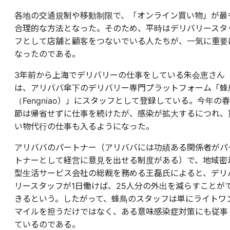
各地の交通規制や移動制限で、「オンライン買い物」が最
合理的な方法となった。そのため、平時はデリバリースタ
フとして店舗と顧客をつないでいる人たちが、一気に重要
なったのである。
3年前から上海でデリバリーの仕事をしている朱会恵さん
は、アリババ傘下のデリバリー専門プラットフォーム「蜂
（Fengniao）」にスタッフとして登録している。今年の春
節は帰省せずに仕事を続けたが、感染が拡大するにつれ、
い物代行の仕事も入るようになった。
アリババのパートナー（アリババには功績ある関係者がパ
トナーとして経営に意見を出せる制度がある）で、地域密
型生活サービス会社の総裁を務める王磊氏によると、デリ
リースタッフが1日働けば、25人分の外出を減らすことが
きるという。したがって、蜂鳥のスタッフは単にライトワ
マイルを担うだけではなく、ある意味感染症対策にも従事
ているのである。