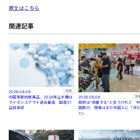
原文はこちら
関連記事
特集
2026.08.09
特
中国革新的医薬品、2026年上半期は
2026.08.08
ライセンスアウト過去最高 国産31
政府は"改善する"と言うけれど 
品目承認
国旅行、現場はまだ外国人に「冷
い」