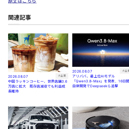
原文はこちら
関連記事
大企
2026.08.07
アリババ、最上位AIモデル
大企業
2026.08.07
「Qwen3.8-Max」を発表。16日
中国ラッキンコーヒー、世界店舗3.6
自律開発でDeepseekら追撃
万店に拡大 既存店減収でも利益成
長維持