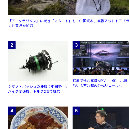
「アークテリクス」に続き「マムート」も 中国資本、高級アウトドアブ
ンド買収を加速
2
3
猛暑で沈む高級MPV 中国・小鵬
EV、3万台超の公式リコールへ
シマノ・ボッシュの牙城に中国勢 e
バイク変速機、トルク2倍で挑む
4
5