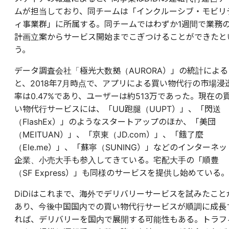
ムが担当しており、同チームは「インクルーシブ・モビリ
ィ事業群」に所属する。同チームではわずか1週間で業務
計画立案からサービス開始までこぎつけることができたと
う。
データ調査会社「極光大数拠（AURORA）」の統計による
と、2018年7月時点で、アプリによる買い物代行の市場浸
率は0.47%であり、ユーザーは約513万であった。現在の
い物代行サービスには、「UU跑腿（UUPT）」、「閃送
（FlashEx）」のようなスタートアップのほか、「美団
（MEITUAN）」、「京東（JD.com）」、「餓了麼
（Ele.me）」、「蘇寧（SUNING）」などのインターネッ
企業、小売大手も参入してきている。宅配大手の「順豊
（SF Express）」も同様のサービスを提供し始めている。
DiDiはこれまで、海外でデリバリーサービスを試みたこと
あり、今後中国国内での買い物代行サービスが順調に成長
れば、デリバリーを国内で展開する可能性もある。トラフ