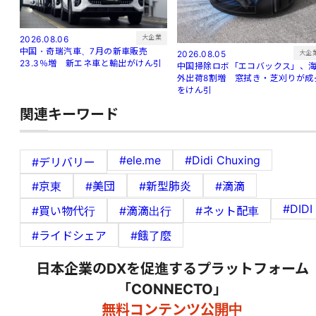
大企業
2026.08.06
中国・奇瑞汽車、7月の新車販売
大企
2026.08.05
23.3％増 新エネ車と輸出がけん引
中国掃除ロボ「エコバックス」、
外出荷8割増 窓拭き・芝刈りが成
をけん引
関連キーワード
#ele.me
#Didi Chuxing
#デリバリー
#京東
#美団
#新型肺炎
#滴滴
#DIDI
#買い物代行
#滴滴出行
#ネット配車
#ライドシェア
#餓了麼
日本企業のDXを促進するプラットフォーム
「CONNECTO」
無料コンテンツ公開中