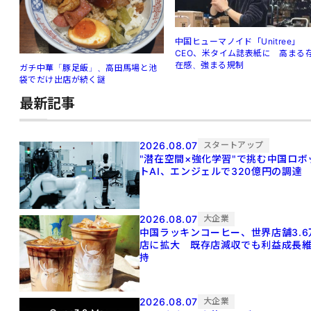
中国ヒューマノイド「Unitree」
CEO、米タイム誌表紙に 高まる
在感、強まる規制
ガチ中華「豚足飯」、高田馬場と池
袋でだけ出店が続く謎
最新記事
2026.08.07
スタートアップ
"潜在空間×強化学習"で挑む中国ロボ
トAI、エンジェルで320億円の調達
2026.08.07
大企業
中国ラッキンコーヒー、世界店舗3.6
店に拡大 既存店減収でも利益成長
持
2026.08.07
大企業