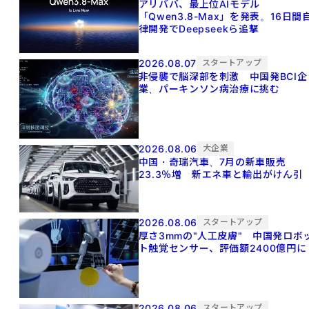
アリババ、最上位AIモデル
「Qwen3.8-Max」を発表。16日間
律開発でDeepseekら追撃
2026.08.07
スタートアップ
非侵襲で脳深部を刺激 中国発BCI企
業、パーキンソン病治療に挑む
2026.08.06
大企業
中国・奇瑞汽車、7月の新車販売
23.3％増 新エネ車と輸出がけん引
2026.08.06
スタートアップ
厚さ3mmの"人工皮膚" 中国発ロボ
ト触覚センサー、評価額2400億円に
2026.08.06
スタートアップ