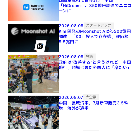
画像生成AIで世界3位 中国
「HiDream」、350億円調達でユニ
ーンに
2026.08.08
スタートアップ
Kimi開発のMoonshot AIが5500億円
調達 「K3」投入で存在感、評価額
5.5兆円に
2026.08.08
特集
政府は"改善する"と言うけれど 中
旅行、現場はまだ外国人に「冷たい
2026.08.07
大企業
中国・長城汽車、7月新車販売3.5％
増 海外が過半