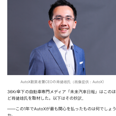
AutoX創業者兼CEOの肖健雄氏（画像提供：AutoX）
36Kr傘下の自動車専門メディア「未来汽車日報」はこのほ
ど肖健雄氏を取材した。以下はその抄訳。
――この1年でAutoXが最も関心を払ったものは何でしょ
か。