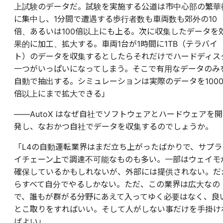
上試験のデータだ。試験を実施する公道は市中心部の繁華
に集中し、1分間で遭遇する歩行者数も車両数も郊外の10
倍、あるいは100倍以上にも上る。次に収集したデータを
果的に加工、拡大する。車両1台が1時間に1TB（テラバイ
ト）のデータを収集するとしたらそれだけでハードディス
一つがいっぱいになってしまう。そこで有用なデータのみ
自動で抽出する。シミュレーションは実際のデータを100
倍以上にまで拡大できる」
――AutoX はなぜ自社でソフトウェアとハードウェアを開
発し、なおかつ自社でデータを収集するのでしょうか。
「L4の自動運転業界はまだ立ち上がったばかりで、サプラ
イチェーン上で調達不可能なものも多い。一部はウェイモ
確保しているかもしれないが、外部には提供されない。だ
らすべて自分でやるしかない。ただ、この業界は広大なの
で、誰もが群がる分野にあえて入ってゆく必要はなく、良
とこ取りをすればいい。そして人がしない事だけを手掛け
ばよい」