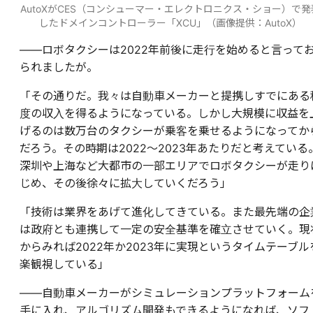
AutoXがCES（コンシューマー・エレクトロニクス・ショー）で発
したドメインコントローラー「XCU」（画像提供：AutoX）
――ロボタクシーは2022年前後に走行を始めると言って
られましたが。
「その通りだ。我々は自動車メーカーと提携しすでにある
度の収入を得るようになっている。しかし大規模に収益を
げるのは数万台のタクシーが乗客を乗せるようになってか
だろう。その時期は2022～2023年あたりだと考えている
深圳や上海など大都市の一部エリアでロボタクシーが走り
じめ、その後徐々に拡大していくだろう」
「技術は業界をあげて進化してきている。また最先端の企
は政府とも連携して一定の安全基準を確立させていく。現
からみれば2022年か2023年に実現というタイムテーブル
楽観視している」
――自動車メーカーがシミュレーションプラットフォーム
手に入れ、アルゴリズム開発もできるようになれば、ソフ