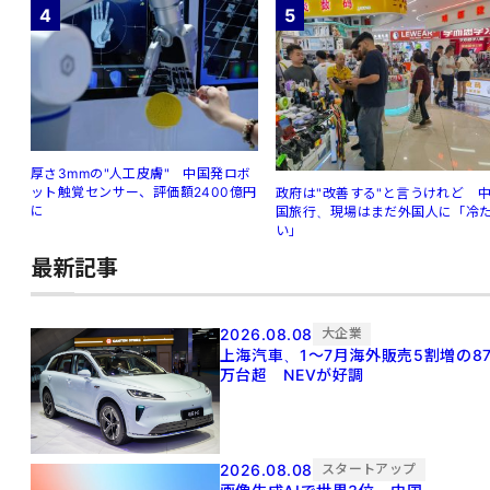
4
5
厚さ3mmの"人工皮膚" 中国発ロボ
ット触覚センサー、評価額2400億円
政府は"改善する"と言うけれど 
に
国旅行、現場はまだ外国人に「冷
い」
最新記事
2026.08.08
大企業
上海汽車、1～7月海外販売5割増の8
万台超 NEVが好調
2026.08.08
スタートアップ