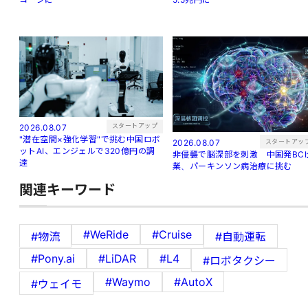
スタートアップ
2026.08.07
"潜在空間×強化学習"で挑む中国ロボ
スタートアッ
2026.08.07
ットAI、エンジェルで320億円の調
非侵襲で脳深部を刺激 中国発BCI
達
業、パーキンソン病治療に挑む
関連キーワード
#WeRide
#Cruise
#物流
#自動運転
#Pony.ai
#LiDAR
#L4
#ロボタクシー
#Waymo
#AutoX
#ウェイモ