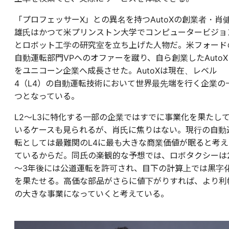
「プロフェッサーX」との異名を持つAutoXの創業者・肖
雄氏はかつて米プリンストン大学でコンピュータービジョ
とロボット工学の研究室を立ち上げた人物だ。米フォード
自動運転部門VPへのオファーを蹴り、自ら創業したAutoX
をユニコーン企業へ成長させた。AutoXは現在、レベル
4（L4）の自動運転技術において世界最先端を行く企業の
つとなっている。
L2～L3に特化する一部の企業ではすでに事業化を果たし
いるケースも見られるが、肖氏に焦りはない。現行の自動
転としては最難関のL4に最も大きな商業価値が眠ると考え
ているからだ。同氏の楽観的な予想では、ロボタクシーは
～3年後には公道運転を許可され、目下の計算上では黒字
を果たせる。高価な部品がさらに値下がりすれば、より利
の大きな事業になっていくと考えている。