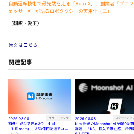
自動運転技術で最先端を走る「Auto X」、創業者「プロフ
ェッサーX」が語るロボタクシーの実用化（二）
（翻訳・愛玉）
原文はこちら
関連記事
スタートアッ
スタートアップ
2026.08.08
2026.08.08
Kimi開発のMoonshot AIが5500
画像生成AIで世界3位 中国
調達 「K3」投入で存在感、評価
「HiDream」、350億円調達でユニ
5.5兆円に
コーンに