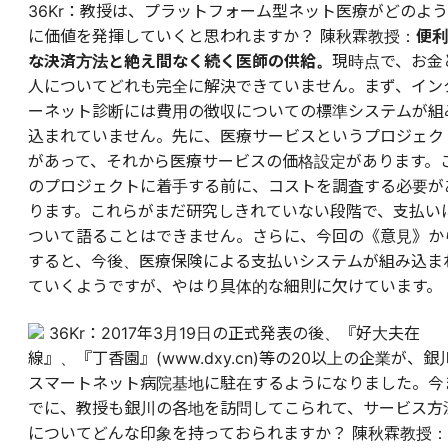
36Kr：教授は、プラットフォーム型ネット医療がどのよう
に価値を発揮していくと思われますか？ 陳秋霖教授：
便利
な決済方法と絶え間なく続く医師の供給。
現時点で、お金
人についてどれも完全に解決できていません。まず、イン
ーネット診断には費用の徴収についての標準システムが組
込まれていません。先に、医療サービスというプロジェク
があって、それから医療サービスの価格設定があります。
のプロジェクトに着手する前に、コストを調査する必要が
ります。これらがまだ研究しきれていない段階で、支払い
ついて語ることはできません。さらに、今回の《意見》か
すると、今後、医療保険による支払いシステムが組み込ま
ていくようですが、やはり具体的な細則に欠けています。
36Kr：2017年3月19日の正式発表の後、『好大夫在
線』、『丁香園』(www.dxy.cn)等の20以上の企業が、銀
スマートネット病院基地に駐在するようになりました。今
でに、教授も銀川の各地を訪問してこられて、サービス方
についてどんな印象を持っておられますか？ 陳秋霖教授：