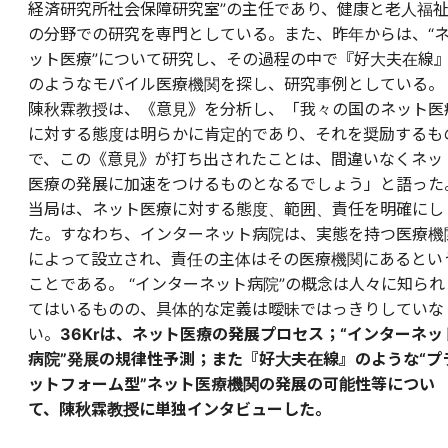
経済研究所社会保障研究室”の主任であり、健康と老人福
の分野での研究を専門としている。また、昨年からは、“
ット医療”について研究し、その過程の中で『好大夫在線
のようなモバイル医療機関を探し、研究事例としている。
陳秋霖教授は、《意見》を分析し、「我々の国のネット医
に対する態度は明らかに肯定的であり、それを奨励するも
で、この《意見》が打ち出されたことは、間違いなくネッ
医療の発展に加速をつけるものとなるでしょう」と語った
当局は、ネット医療に対する態度、範囲、責任を明確にし
た。すなわち、インターネット病院は、実態を持つ医療機
によって設立され、責任の主体はその医療機関にあるとい
ことである。 “インターネット病院”の概念は人々に知られ
てはいるものの、具体的な定義は曖昧ではっきりしていな
い。
36Krは、ネット医療の発展プロセス；“インターネッ
病院”発展の規律性予測；また『好大夫在線』のような“プ
ットフォーム型”ネット医療機関の発展の可能性等につい
て、陳秋霖教授に単独インタビューした。