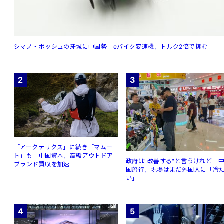
シマノ・ボッシュの牙城に中国勢 eバイク変速機、トルク2倍で挑む
2
3
「アークテリクス」に続き「マムー
ト」も 中国資本、高級アウトドア
政府は"改善する"と言うけれど 
ブランド買収を加速
国旅行、現場はまだ外国人に「冷
い」
4
5