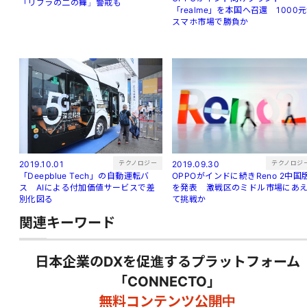
「リブラの二の舞」警戒も
「realme」を本国へ召還 1000
スマホ市場で勝負か
テクノロジー
テクノロジ
2019.10.01
2019.09.30
「Deepblue Tech」の自動運転バ
OPPOがインドに続きReno 2中国
ス AIによる付加価値サービスで差
を発表 激戦区のミドル市場にあ
別化図る
て挑戦か
関連キーワード
日本企業のDXを促進するプラットフォーム
「CONNECTO」
無料コンテンツ公開中