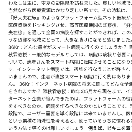
わたしは主に、寧夏の彭陽県を訪ねました。貧しい地域で
当然ながら医療資源はかなり乏しい所です。その時私は、
『好大夫在線』のようなプラットフォーム型ネット医療が
医療資源をドッキングさせ、高等医療機関の診察後、『好
夫在線』を通して全国の病院を探すことができれば、この
うな辺鄙な地域にとって、大きな助けになると感じました
36Kr：どんな患者がスマート病院に行くのでしょうか？ 
秋霖教授：一般的なモデルとしては、病院は病状と必要に
づいて、患者さんをスマート病院に転院させることになり
す。インターネット病院では、初診を行なうことが許され
いませんので、患者が直接スマート病院に行く例はありま
ん。 36Kr：インターネット病院の将来に関してどんな予
をされますか？ 陳秋霖教授：昨年の5月から現在まで、イ
ターネット企業が悩んできたのは、プラットフォームの役
をすべきなのか、病院を作るべきなのかということです。
段階で、ユーザー需要を導く段階には来ていませんし、医
という業種の特殊性を考えると、使っているうちに慣れる
いう方法で導くのは難しいでしょう。
例えば、ビキニを着