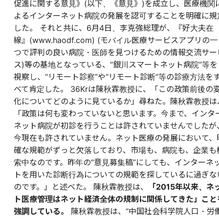
促進に関する意見》(以下、《意見》)を成立し、医療機関
よるインターネット病院の発展を認可することを明確に規
した。 それと共に、6月4日、李克強総理が、『好大夫在
線』(www.haodf.com) (モバイル医療サービスアプリの一
つで評判の良い病院・医師を見つけるための情報交流サー
ス)等の基地となっている、“銀川スマートネット病院”等を
視察し、“リモート診察”や“リモート診断”等の診療方法を
べて肯定した。 36Krは陳秋霖教授に、「この政策前後の
化についてどのように見ているか」尋ねた。陳秋霖教授は
「政策は何も変わっていないと思います。今まで、インタ
ネット病院が初診を行うことは許されていませんでしたが
今現在も許されていません。ネット医療の発展において、
確な規範がずっと欠落しており、市場も、病院も、企業も
索中なのです。昨年の“意見募集稿”にしても、インターネ
トを用いた診断行為についての規範を探しているに過ぎな
のです。」と述べた。 陳秋霖教授は、
「2015年以来、ネ
ト医療管理はネット経済全体の規制に関係してきた」こと
強調している。
陳秋霖教授は、“中国社会科学院人口・労