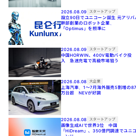
2026.08.09
スタートアップ
設立90日でユニコーン誕生 元アリババ
幹部創業のロボット企業、
「Optimus」を照準に
2026.08.09
スタートアップ
中国HORWIN、400V電動バイク投
入 急速充電で高級市場狙う
2026.08.08
大企業
上海汽車、1～7月海外販売5割増の8
万台超 NEVが好調
2026.08.08
スタートアップ
画像生成AIで世界3位 中国
「HiDream」、350億円調達でユニ