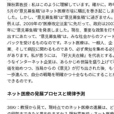
陳秋霖教授：私はこのように理解しています。確かに、昨
5月の“意見募集稿”はネット医療市場に騒乱を巻き起こし
した。しかし、“意見募集稿”は“意見募集稿”に過ぎません
例えば、2009年の“医療改定法案”に先だって、政府は200
年に“意見募集稿”を発表しました。現在、重要な政策を打
出すにあたって、“意見募集稿”は、みな社会からのフィー
バックを受けるものなのです。ネット医療は、一般人、企
業、そして病院に関わるものであり、必ず衆知を集める必
があります。私が思うには、『好大夫在線』を代表とする
うなインターネット企業は、あらかじめ世論を盛り上げて
備を始めつつ、当局からの《意見》が打ち出された後、も
一歩進んで、自分の戦略を明確かつ十全なものにすること
できるのです。
ネット医療の発展プロセスと規律予測
36Kr：教授から見て、現時点でのネット医療の進展は、ど
の段階まできたと思われますか？ 陳秋霖教授：ネット医療