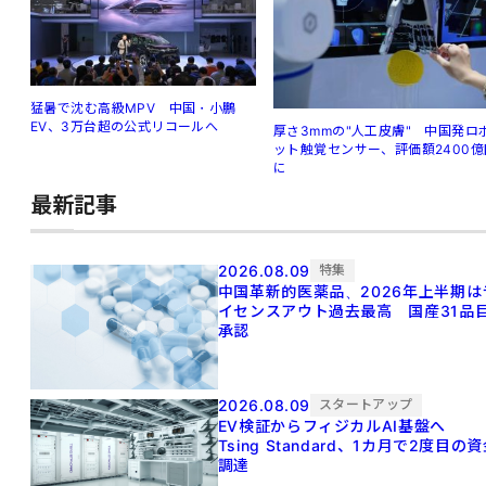
猛暑で沈む高級MPV 中国・小鵬
EV、3万台超の公式リコールへ
厚さ3mmの"人工皮膚" 中国発ロ
ット触覚センサー、評価額2400億
に
最新記事
2026.08.09
特集
中国革新的医薬品、2026年上半期は
イセンスアウト過去最高 国産31品
承認
2026.08.09
スタートアップ
EV検証からフィジカルAI基盤へ
Tsing Standard、1カ月で2度目の
調達