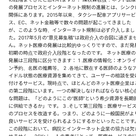
の発展プロセスとインターネット規制の進展とは、シンク
関係にあります。2015年以来、タクシー配車アプリサービ
ス、EC、ネット金融等で数々の問題が起こってきました
が、このような時、インターネット規制は必ず介入しまし
た。2017年5月の“意見募集稿”は政府介入の合図に過ぎま
ん。ネット医療の発展は比較的ゆっくりですので、まだ発
初期の時点で政府介入段階となったのです。 ネット医療の
発展は三段階に区分できます： 1 .医療の情報化：オンラ
ン予約、名医の推薦等。 2 .各地に散在する医師のような
イドル状態の医療資源を集めてきて、ユーザーの相談を受
付けるサービス。現時点で、ほとんどのネット医療企業は
の第二段階にいます。一つの解決しなければならない核心
な問題は、「どのようにこの“医師”という希少資源を長期
に供給できるか」です。 3 .そして第三段階：医療サービ
のプロセスを改造する。つまり、どのように一般国民がよ
良いサービスを受けられるようにするかといったことです
この段階において、病院とインターネット企業の協力は欠