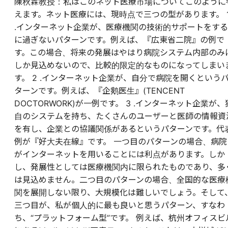
陳秋霖教授：私はこのネット医療市場についてこのように
えます。ネット医療には、現時点で三つの型があります。 
.インターネット企業が、医療機関の技術的サポートをする
に過ぎないパターンです。例えば、『広東省二院』の例で
す。この場合、将来の発展はやはり病院システム内部のみ
しか見込めないので、比較的限定的なものになってしまい
す。 2 .インターネット企業が、自分で病院を開くという
ターンです。例えば、『企鹅医生』(TENCENT
DOCTORWORK)が一例です。 3 .インターネット企業が、
自のシステムを持ち、たくさんのユーザーと医師の情報資
を有し、企業との協議関係があるというパターンです。代
例が『好大夫在線』です。 一つ目のパターンの場合、病院
がインターネットを用いることには利点があります。しか
し、発展性としては医療機関内に限られたものであり、多
は見込めません。二つ目のパターンの場合、全国的な医療
関を展開しない限り、大規模化は難しいでしょう。そして
三つ目が、私が個人的に最も良いと思うパターン、すなわ
ち、“プラットフォーム型”です。 例えば、杭州オフィスビ