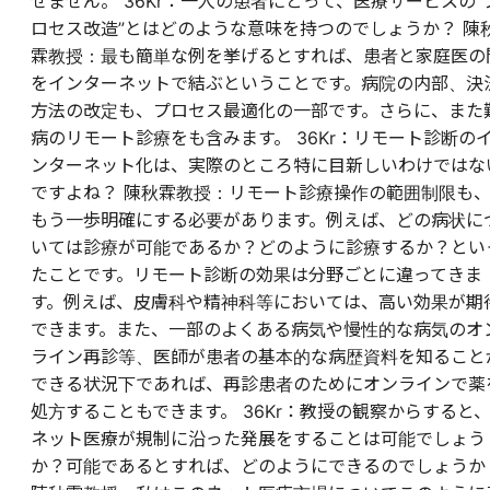
せません。 36Kr：一人の患者にとって、医療サービスの“
ロセス改造”とはどのような意味を持つのでしょうか？ 陳
霖教授：最も簡単な例を挙げるとすれば、患者と家庭医の
をインターネットで結ぶということです。病院の内部、決
方法の改定も、プロセス最適化の一部です。さらに、また
病のリモート診療をも含みます。 36Kr：リモート診断の
ンターネット化は、実際のところ特に目新しいわけではな
ですよね？ 陳秋霖教授：リモート診療操作の範囲制限も
もう一歩明確にする必要があります。例えば、どの病状に
いては診療が可能であるか？どのように診療するか？とい
たことです。リモート診断の効果は分野ごとに違ってきま
す。例えば、皮膚科や精神科等においては、高い効果が期
できます。また、一部のよくある病気や慢性的な病気のオ
ライン再診等、医師が患者の基本的な病歴資料を知ること
できる状況下であれば、再診患者のためにオンラインで薬
処方することもできます。 36Kr：教授の観察からすると
ネット医療が規制に沿った発展をすることは可能でしょう
か？可能であるとすれば、どのようにできるのでしょうか