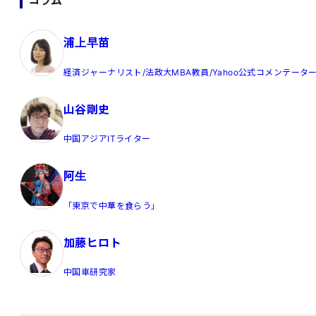
コラム
浦上早苗
経済ジャーナリスト/法政大MBA教員/Yahoo公式コメンテータ
山谷剛史
中国アジアITライター
阿生
「東京で中華を食らう」
加藤ヒロト
中国車研究家