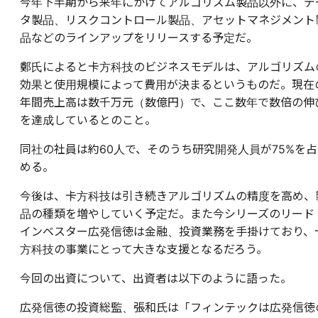
今年下半期から来年にかけてアルゴリズム製品以外に、デ
タ製品、リスクコントロール製品、アセットマネジメント
品などのラインアップをリリースする予定だ。
鄭氏によると卡方科技のビジネスモデルは、アルゴリズム
効果と使用規模によって費用が決まるというものだ。現在
年間売上高は数千万元（数億円）で、ここ数年で数倍の伸
を達成しているとのこと。
同社の社員は約60人で、そのうち研究開発人員が75%を占
める。
今後は、卡方科技は引き続きアルゴリズムの精度を高め、
品の種類を増やしていく予定だ。また今シリーズのリード
インベスター広発信徳は金融、投資業務を手掛けており、
方科技の事業にとって大きな支援となるだろう。
今回の出資について、出資者は以下のように語った。
広発信徳の投資総監、張和氏は「フィンテックは広発信徳