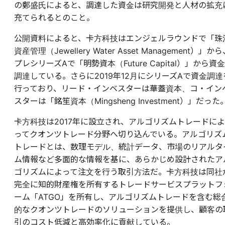
の鄭盛氏によると、調達した資金は研究開発と人材の拡充
充てられるとのこと。
公開資料によると、卡方科技はエンジェルラウンドで「珠
資産管理（Jewellery Water Asset Management）」か
プレシリーズAで「明勢資本（Future Capital）」から資金
調達している。さらに2019年12月にシリーズAで資金調達
行っており、リード・インベスターは華蓋資本、コ・イン
スターは「銘笙資本（Mingsheng Investment）」だった
卡方科技は2017年に設立され、アルゴリズムトレードによ
ってクオンツトレード分野へ切り込んでいる。アルゴリズ
トレードとは、数理モデル、統計データ、市場のリアルタ
ム情報など多面的な情報を基に、あらかじめ設計されたア
ゴリズムによって注文を行う取引方法だ。卡方科技は同社
完全に知的財産権を所有するトレードサービスプラットフ
ーム「ATGO」を所有し、アルゴリズムトレードを含む総
的なクオンツトレードのソリューションを提供し、顧客の
引のコスト低減と高効率化に貢献している。