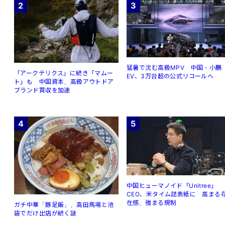
2
3
猛暑で沈む高級MPV 中国・小鵬
「アークテリクス」に続き「マムー
EV、3万台超の公式リコールへ
ト」も 中国資本、高級アウトドア
ブランド買収を加速
4
5
中国ヒューマノイド「Unitree」
CEO、米タイム誌表紙に 高まる
在感、強まる規制
ガチ中華「豚足飯」、高田馬場と池
袋でだけ出店が続く謎