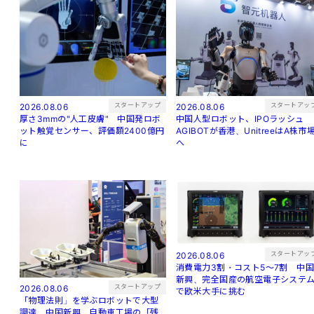
スタートアップ
スタートアッ
2026.08.06
2026.08.06
厚さ3mmの"人工皮膚" 中国発ロボ
中国人型ロボット、IPOラッシュ
ット触覚センサー、評価額2400億円
AGIBOTが香港、UnitreeはA株市
に
へ
スタートアッ
2026.08.06
消費電力3割・コスト5〜7割 中
新興、完全国産の航空電子システ
スタートアップ
2026.08.06
で欧米大手に挑む
「物理法則」を学ぶロボットで大型
調達 中国新興、自動車工場の「残