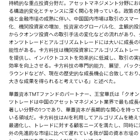
持続的な重点投資分野だ。アセットマネジメント分野にお
る構造的変化とチャンスに深く関心を持っている。政策の
備と金融市場の成熟に伴い、中国国内市場は取引のスマー
化、機関投資家の増加、投資家のグローバル化、主観的投
からクオンツ投資への取引手法の変化などの流れがあり、
オンツトレードとアルゴリズムトレードには大いに成長の
能性がある。卡方科技は機関投資家にアルゴリズムトレー
を提供し、インパクトコストを効果的に低減し、取引の実
効率を向上させる。卡方科技の専門的能力、展望、バック
ラウンドなどが、現在の歴史的な成長機会に合致しており
大きな成果を得られると考えている」と述べた。
華蓋資本TMTファンドのパートナー、王宝華氏は「クオン
ツトレードは中国のアセットマネジメント業界で最も成長
著しい分野の1つであり、華蓋資本が長期的な関心を持っ
いる領域だ。卡方科技はAIを利用してアルゴリズムを絶え
最適化し、トレードに対する顧客ニーズを満たし、同時に
外の先進的な市場に比べて遅れている我が国の資本市場の