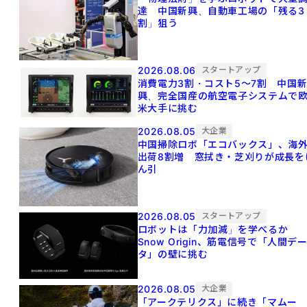
達 中国新興、自動車工場の「残る3
割」狙う
2026.08.06
スタートアップ
消費電力3割・コスト5〜7割 中国
興、完全国産の航空電子システムで
米大手に挑む
2026.08.05
大企業
中国掃除ロボ「エコバックス」、海
出荷8割増 窓拭き・芝刈りが成長を
ん引
2026.08.05
スタートアップ
ロボットは「力加減」を学べるか
Snow Origin、筋電信号で「人間デ
タ」の壁に挑む
2026.08.05
大企業
「アークテリクス」に続き「マムー