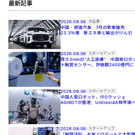
最新記事
2026.08.06
大企業
中国・奇瑞汽車、7月の新車販売
23.3％増 新エネ車と輸出がけん引
2026.08.06
スタートアップ
厚さ3mmの"人工皮膚" 中国発ロボ
ト触覚センサー、評価額2400億円に
2026.08.06
スタートアップ
中国人型ロボット、IPOラッシュ
AGIBOTが香港、UnitreeはA株市場
2026.08.06
スタートアップ
「物理法則」を学ぶロボットで大型