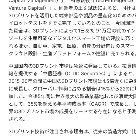
Capital Management）」「科慧創投（Tech-Inteligence
Venture Capital）」。創業者の王文斌氏によると、同社は
3Dプリントを活用した端末部品や製品の量産化のための
イロットテストをすでに完了しているとのこと。今回調達
た資金は、3Dプリントによって1日あたり1万足の靴のイン
ソールを生産可能なデジタル化スマート工場の建設に充て
れるほか、自動車、家電、医療、消費の分野向けのスマー
クラウド設計・生産プラットフォームの建設に充てられる
中国国内の3Dプリント市場は急速に発展している。投資
報を提供する「中信証券（CITIC Securities）」によると
2015-20年の間に中国の3Dプリント市場は4.5倍近くに急
に成長し、グローバル市場に占める割合は15%から22%に
加した。今後5年間に世界最大の製造業基地および消費大
として、35%を超える年平均成長率（CAGR）で成長し、
界の3Dプリント市場の成長をリードする存在になると予
される。
3Dプリント技術が注目される理由は、従来の製造方式に