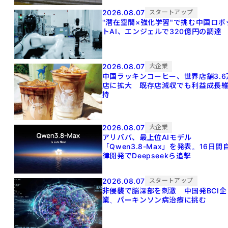
2026.08.07
スタートアップ
"潜在空間×強化学習"で挑む中国ロボ
トAI、エンジェルで320億円の調達
2026.08.07
大企業
中国ラッキンコーヒー、世界店舗3.6
店に拡大 既存店減収でも利益成長
持
2026.08.07
大企業
アリババ、最上位AIモデル
「Qwen3.8-Max」を発表。16日間
律開発でDeepseekら追撃
2026.08.07
スタートアップ
非侵襲で脳深部を刺激 中国発BCI企
業、パーキンソン病治療に挑む