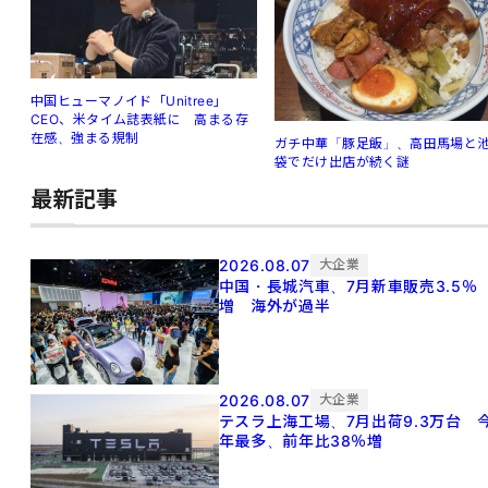
中国ヒューマノイド「Unitree」
CEO、米タイム誌表紙に 高まる存
在感、強まる規制
ガチ中華「豚足飯」、高田馬場と
袋でだけ出店が続く謎
最新記事
2026.08.07
大企業
中国・長城汽車、7月新車販売3.5％
増 海外が過半
2026.08.07
大企業
テスラ上海工場、7月出荷9.3万台 
年最多、前年比38％増