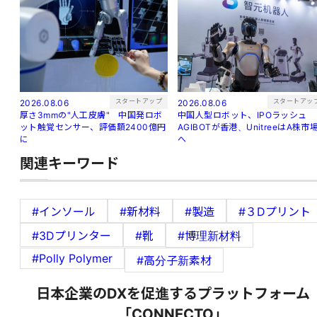
スタートアップ
スタートアッ
2026.08.06
2026.08.06
厚さ3mmの"人工皮膚" 中国発ロボ
中国人型ロボット、IPOラッシュ
ット触覚センサー、評価額2400億円
AGIBOTが香港、UnitreeはA株市
に
へ
関連キーワード
#インソール
#新材料
#製造
#３Dプリント
#3Dプリンター
#靴
#博理新材料
#Polly Polymer
#高分子新素材
日本企業のDXを促進するプラットフォーム
「CONNECTO」