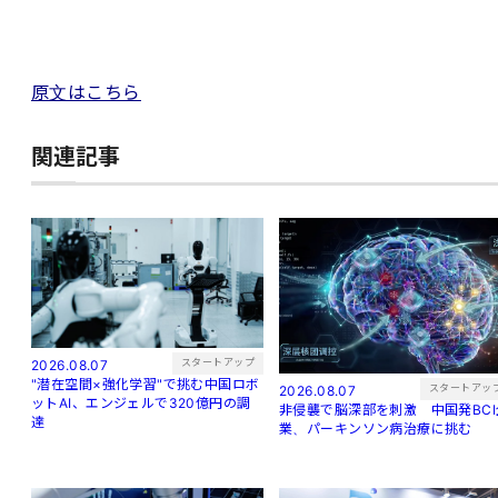
原文はこちら
関連記事
スタートアップ
2026.08.07
"潜在空間×強化学習"で挑む中国ロボ
スタートアッ
2026.08.07
ットAI、エンジェルで320億円の調
非侵襲で脳深部を刺激 中国発BCI
達
業、パーキンソン病治療に挑む