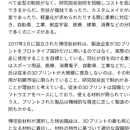
べて金型の制限がなく、研究開発期間を短縮しコストを低
できるからだ。形状が複雑であったり、カスタムメイドが
要であったり、軽量化が求められたりする際に柔軟に対応
き、自動車、工業、航空宇宙、医療、建築、消費などの分
で多くのニーズがある。
2017年2月に設立された博理新材料は、製造企業が3Dプリ
ントをプロトタイプ設計だけに用いるのではなく、実際の
産に使用することを目標としている。同社が目を向ける業
はスポーツ用品、医療、消費電子、自動車、工業などだ。
氏は従来の3Dプリントが大規模に普及しないのは、その
用が初期市場に限られていること、研究開発面で制約があ
ことが理由だと考えている。従来の3Dプリントは設備と
フトウエアをベースにしており、使える材料が限られてい
うえ、プリントされた製品は機械的な強度に乏しく製造の
間もかかる。
博理新材料が選択した技術路線は、3Dプリントの最も核
となる材料に着目し、材料の特性に基づいて適切な設備開