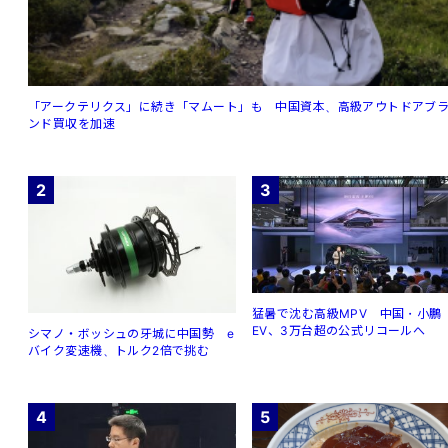
「アークテリクス」に続き「マムート」も 中国資本、高級アウトドアブ
ンド買収を加速
2
3
猛暑で沈む高級MPV 中国・小鵬
EV、3万台超の公式リコールへ
シマノ・ボッシュの牙城に中国勢 e
バイク変速機、トルク2倍で挑む
4
5