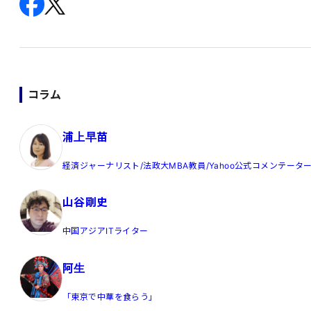
コラム
浦上早苗
経済ジャーナリスト/法政大MBA教員/Yahoo公式コメンテータ
山谷剛史
中国アジアITライター
阿生
「東京で中華を食らう」