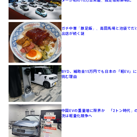
ターが初の10万台突破、独走態勢鮮明に
ガチ中華「豚足飯」、高田馬場と池袋でだ
出店が続く謎
BYD、補助金15万円でも日本の「軽EV」に
挑む理由
中国EVの重量増に限界か 「2トン時代」
次は軽量化競争へ