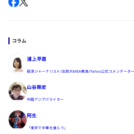
コラム
浦上早苗
経済ジャーナリスト/法政大MBA教員/Yahoo公式コメンテータ
山谷剛史
中国アジアITライター
阿生
「東京で中華を食らう」