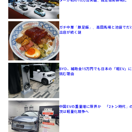
ターが初の10万台突破、独走態勢鮮明に
ガチ中華「豚足飯」、高田馬場と池袋でだ
出店が続く謎
BYD、補助金15万円でも日本の「軽EV」に
挑む理由
中国EVの重量増に限界か 「2トン時代」
次は軽量化競争へ