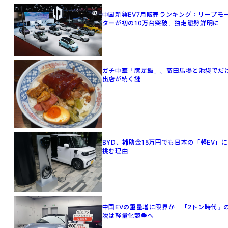
中国新興EV7月販売ランキング：リープモ
ターが初の10万台突破、独走態勢鮮明に
ガチ中華「豚足飯」、高田馬場と池袋でだ
出店が続く謎
BYD、補助金15万円でも日本の「軽EV」に
挑む理由
中国EVの重量増に限界か 「2トン時代」
次は軽量化競争へ