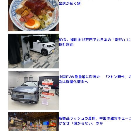
出店が続く謎
BYD、補助金15万円でも日本の「軽EV」に
挑む理由
中国EVの重量増に限界か 「2トン時代」
次は軽量化競争へ
新製品ラッシュの裏側、中国の雑貨チェー
がなぜ「儲からない」のか