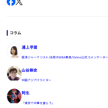
コラム
浦上早苗
経済ジャーナリスト/法政大MBA教員/Yahoo公式コメンテータ
山谷剛史
中国アジアITライター
阿生
「東京で中華を食らう」