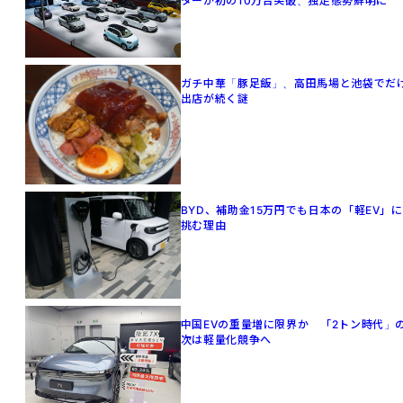
ターが初の10万台突破、独走態勢鮮明に
ガチ中華「豚足飯」、高田馬場と池袋でだ
出店が続く謎
BYD、補助金15万円でも日本の「軽EV」に
挑む理由
中国EVの重量増に限界か 「2トン時代」
次は軽量化競争へ