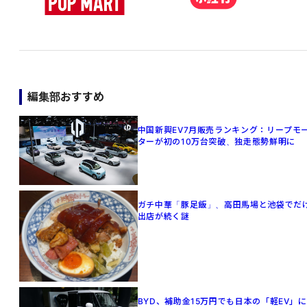
編集部おすすめ
中国新興EV7月販売ランキング：リープモ
ターが初の10万台突破、独走態勢鮮明に
ガチ中華「豚足飯」、高田馬場と池袋でだ
出店が続く謎
BYD、補助金15万円でも日本の「軽EV」に