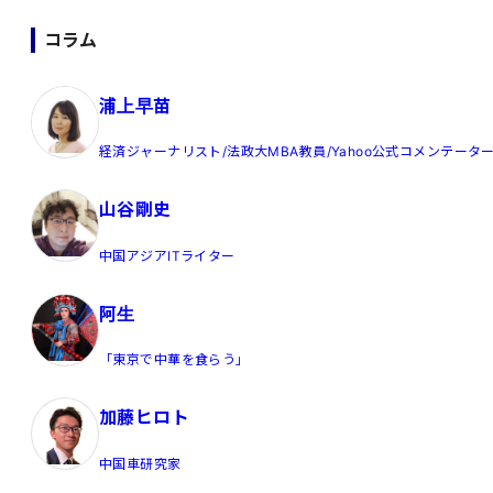
コラム
浦上早苗
経済ジャーナリスト/法政大MBA教員/Yahoo公式コメンテータ
山谷剛史
中国アジアITライター
阿生
「東京で中華を食らう」
加藤ヒロト
中国車研究家