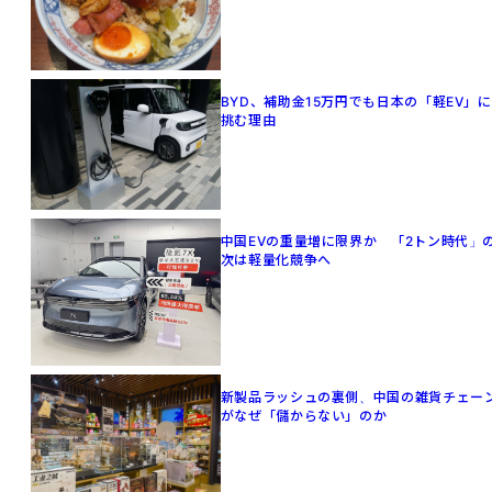
BYD、補助金15万円でも日本の「軽EV」に
挑む理由
中国EVの重量増に限界か 「2トン時代」
次は軽量化競争へ
新製品ラッシュの裏側、中国の雑貨チェー
がなぜ「儲からない」のか