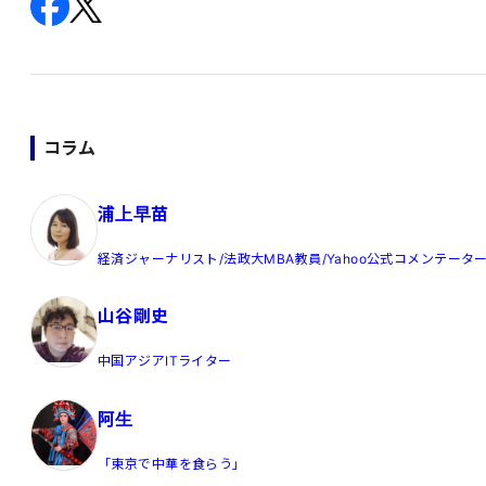
コラム
浦上早苗
経済ジャーナリスト/法政大MBA教員/Yahoo公式コメンテータ
山谷剛史
中国アジアITライター
阿生
「東京で中華を食らう」