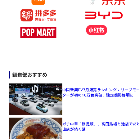
編集部おすすめ
中国新興EV7月販売ランキング：リープモ
ターが初の10万台突破、独走態勢鮮明に
ガチ中華「豚足飯」、高田馬場と池袋でだ
出店が続く謎