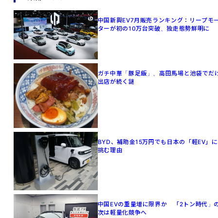
中国新興EV7月販売ランキング：リープモ
ターが初の10万台突破、独走態勢鮮明に
ガチ中華「豚足飯」、高田馬場と池袋でだ
出店が続く謎
BYD、補助金15万円でも日本の「軽EV」に
挑む理由
中国EVの重量増に限界か 「2トン時代」
次は軽量化競争へ