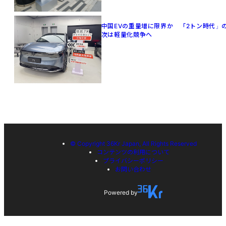
中国EVの重量増に限界か 「2トン時代」
次は軽量化競争へ
© Copyright 36Kr Japan, All Rights Reserved
コンテンツの利用について
プライバシーポリシー
お問い合わせ
Powered by