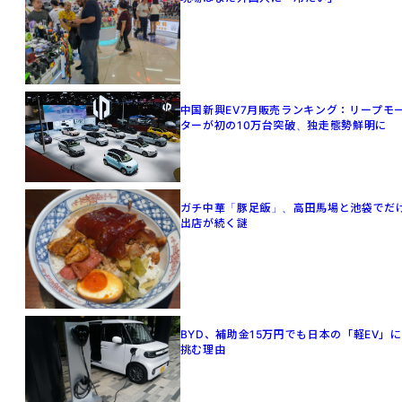
中国新興EV7月販売ランキング：リープモ
ターが初の10万台突破、独走態勢鮮明に
ガチ中華「豚足飯」、高田馬場と池袋でだ
出店が続く謎
BYD、補助金15万円でも日本の「軽EV」に
挑む理由