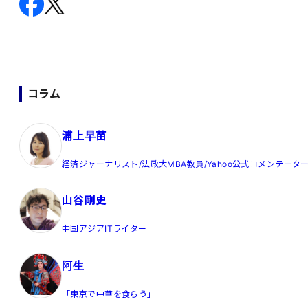
コラム
浦上早苗
経済ジャーナリスト/法政大MBA教員/Yahoo公式コメンテータ
山谷剛史
中国アジアITライター
阿生
「東京で中華を食らう」