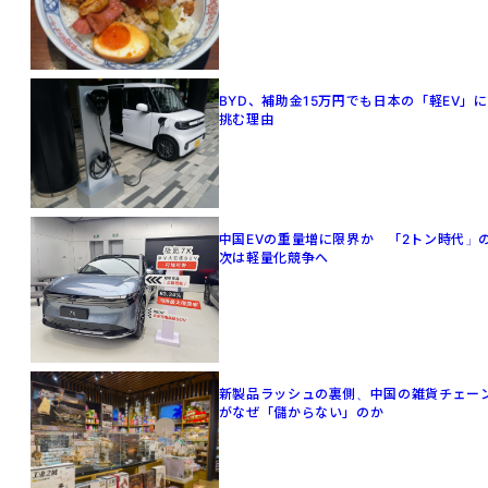
BYD、補助金15万円でも日本の「軽EV」に
挑む理由
中国EVの重量増に限界か 「2トン時代」
次は軽量化競争へ
新製品ラッシュの裏側、中国の雑貨チェー
がなぜ「儲からない」のか