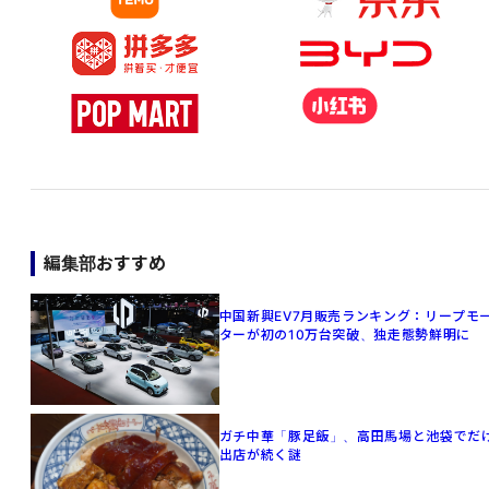
編集部おすすめ
中国新興EV7月販売ランキング：リープモ
ターが初の10万台突破、独走態勢鮮明に
ガチ中華「豚足飯」、高田馬場と池袋でだ
出店が続く謎