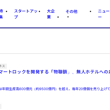
特
スタートアッ
大企
ニュー
その他
集
プ
業
ー
ネス
マートロックを開発する「物聯鎖」、無人ホテルへの
年間生産高600億元（約9500億円）を超え、毎年20億個を売り上げ