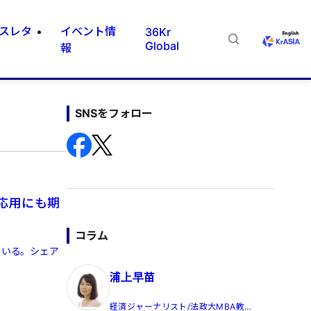
スレタ
イベント情
36Kr
Global
報
SNSをフォロー
応用にも期
コラム
ている。シェア
浦上早苗
経済ジャーナリスト/法政大MBA教