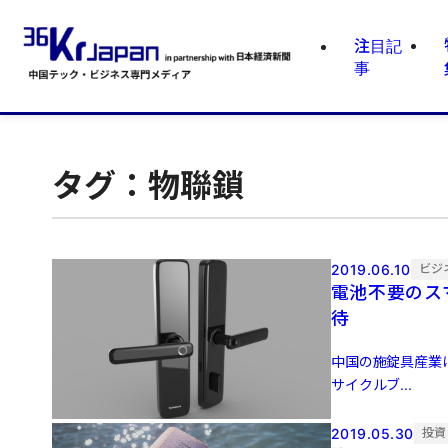
注目記
事
タグ：物聯鎖
2019.06.10
ビジ
電池不要のス
待
中国の施錠具産業は
サイクルブ...
2019.05.30
投資