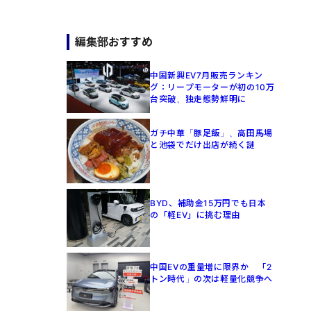
編集部おすすめ
中国新興EV7月販売ランキン
グ：リープモーターが初の10万
台突破、独走態勢鮮明に
ガチ中華「豚足飯」、高田馬場
と池袋でだけ出店が続く謎
BYD、補助金15万円でも日本
の「軽EV」に挑む理由
中国EVの重量増に限界か 「2
トン時代」の次は軽量化競争へ