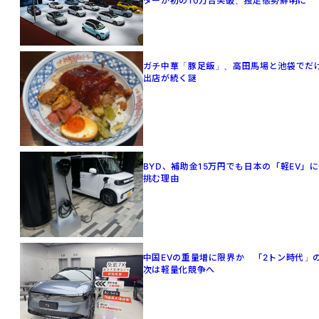
ターが初の10万台突破、独走態勢鮮明に
ガチ中華「豚足飯」、高田馬場と池袋でだ
出店が続く謎
BYD、補助金15万円でも日本の「軽EV」に
挑む理由
中国EVの重量増に限界か 「2トン時代」
次は軽量化競争へ