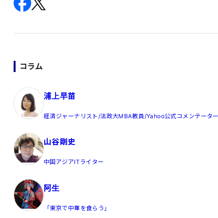
コラム
浦上早苗
経済ジャーナリスト/法政大MBA教員/Yahoo公式コメンテータ
山谷剛史
中国アジアITライター
阿生
「東京で中華を食らう」