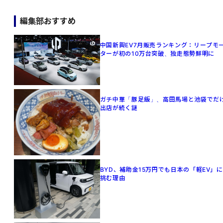
編集部おすすめ
中国新興EV7月販売ランキング：リープモ
ターが初の10万台突破、独走態勢鮮明に
ガチ中華「豚足飯」、高田馬場と池袋でだ
出店が続く謎
BYD、補助金15万円でも日本の「軽EV」に
挑む理由