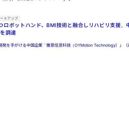
タートアップ
つロボットハンド、BMI技術と融合しリハビリ支援。
円を調達
を手がける中国企業「傲意信息科技（OYMotion Technology）」（