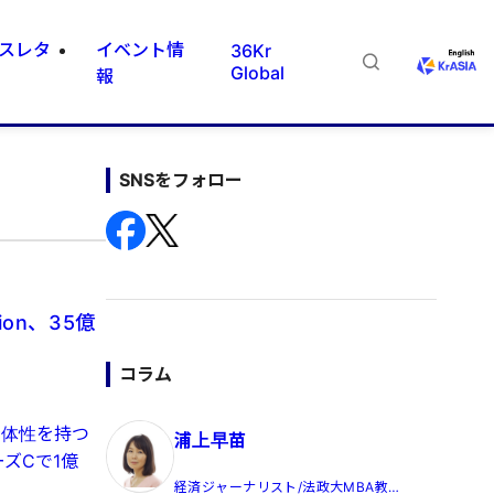
スレタ
イベント情
36Kr
Global
報
SNSをフォロー
on、35億
コラム
身体性を持つ
浦上早苗
ズCで1億
経済ジャーナリスト/法政大MBA教