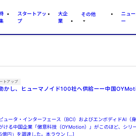
特
スタートアッ
大企
ニュー
その他
集
プ
業
ー
ートアップ
かし、ヒューマノイド100社へ供給ーー中国OYMoti
ピュータ・インターフェース（BCI）およびエンボディドAI（
ける中国企業「傲意科技（OYMotion）」がこのほど、シリー
35億円）を調達した。本ラウン […]