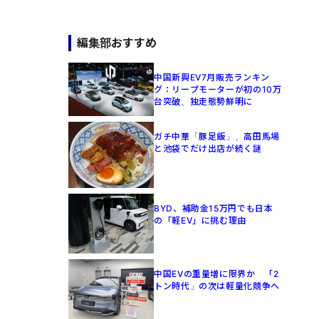
編集部おすすめ
中国新興EV7月販売ランキン
グ：リープモーターが初の10万
台突破、独走態勢鮮明に
ガチ中華「豚足飯」、高田馬場
と池袋でだけ出店が続く謎
BYD、補助金15万円でも日本
の「軽EV」に挑む理由
中国EVの重量増に限界か 「2
トン時代」の次は軽量化競争へ