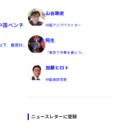
員/Yahoo公式コメンテーター
山谷剛史
中国ベンチ
中国アジアITライター
阿生
以下、傲意科...
「東京で中華を食らう」
加藤ヒロト
中国車研究家
ニュースレターに登録