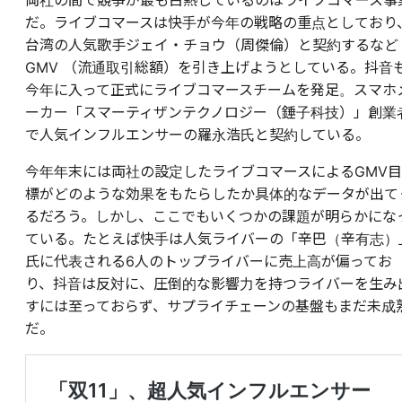
両社の間で競争が最も白熱しているのはライブコマース事
だ。ライブコマースは快手が今年の戦略の重点としており
台湾の人気歌手ジェイ・チョウ（周傑倫）と契約するなど
GMV （流通取引総額）を引き上げようとしている。抖音
今年に入って正式にライブコマースチームを発足。スマホ
ーカー「スマーティザンテクノロジー（錘子科技）」創業
で人気インフルエンサーの羅永浩氏と契約している。
今年年末には両社の設定したライブコマースによるGMV目
標がどのような効果をもたらしたか具体的なデータが出て
るだろう。しかし、ここでもいくつかの課題が明らかにな
ている。たとえば快手は人気ライバーの「辛巴（辛有志）
氏に代表される6人のトップライバーに売上高が偏ってお
り、抖音は反対に、圧倒的な影響力を持つライバーを生み
すには至っておらず、サプライチェーンの基盤もまだ未成
だ。