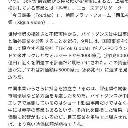
いう。 36Krが情報筋から得た確かな情報によると、上場
検討している事業とは「抖音」、ニュースアグリゲーター
「今日頭条（Toutiao）」、動画プラットフォーム「西瓜
頻（Xigua Video）」。
世界情勢の複雑さと不確実性から、バイトダンスは中国事
と海外事業を分割することを選択。9月には、国際事業を
離して設立する新会社「TikTok Global」がプレIPOラウン
ドで米オラクルとウォルマートから1000億元（約1兆6000
億円）近くを調達する計画だと明らかにされた。この資金
達が完了すれば評価額は5000億元（約8兆円）に達する見
込みだ。
中国事業からさらに抖音を独立させるのは、評価額や競争
市場環境など多方面を考慮したためだ。バイトダンスが中
エリアで展開しているのはショート動画事業だけではなく
中には赤字の事業もあるという。多角化を目指した結果、
価額に影響が出ているのだ。目玉事業を単独で上場させれ
ば、より高い時価総額が期待できる。