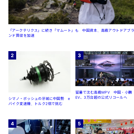
「アークテリクス」に続き「マムート」も 中国資本、高級アウトドアブ
ンド買収を加速
2
3
猛暑で沈む高級MPV 中国・小鵬
EV、3万台超の公式リコールへ
シマノ・ボッシュの牙城に中国勢 e
バイク変速機、トルク2倍で挑む
4
5