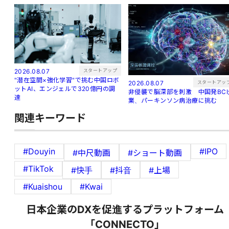
スタートアップ
2026.08.07
"潜在空間×強化学習"で挑む中国ロボ
スタートアッ
2026.08.07
ットAI、エンジェルで320億円の調
非侵襲で脳深部を刺激 中国発BCI
達
業、パーキンソン病治療に挑む
関連キーワード
#Douyin
#IPO
#中尺動画
#ショート動画
#TikTok
#快手
#抖音
#上場
#Kuaishou
#Kwai
日本企業のDXを促進するプラットフォーム
「CONNECTO」