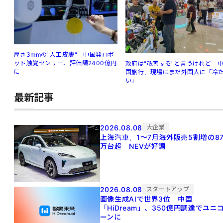
厚さ3mmの"人工皮膚" 中国発ロボ
ット触覚センサー、評価額2400億円
政府は"改善する"と言うけれど 
に
国旅行、現場はまだ外国人に「冷
い」
最新記事
2026.08.08
大企業
上海汽車、1～7月海外販売5割増の8
万台超 NEVが好調
2026.08.08
スタートアップ
画像生成AIで世界3位 中国
「HiDream」、350億円調達でユニ
ーンに