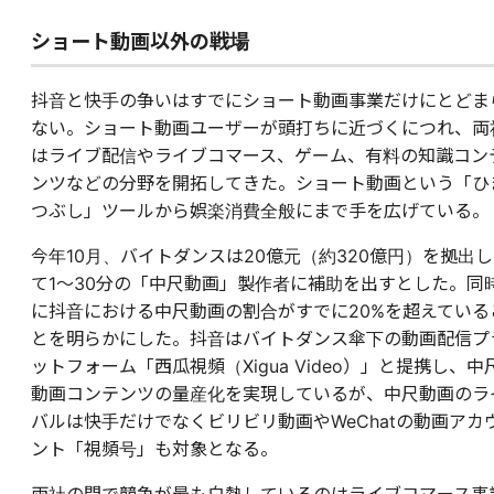
ショート動画以外の戦場
抖音と快手の争いはすでにショート動画事業だけにとどま
ない。ショート動画ユーザーが頭打ちに近づくにつれ、両
はライブ配信やライブコマース、ゲーム、有料の知識コン
ンツなどの分野を開拓してきた。ショート動画という「ひ
つぶし」ツールから娯楽消費全般にまで手を広げている。
今年10月、バイトダンスは20億元（約320億円）を拠出し
て1～30分の「中尺動画」製作者に補助を出すとした。同
に抖音における中尺動画の割合がすでに20%を超えている
とを明らかにした。抖音はバイトダンス傘下の動画配信プ
ットフォーム「西瓜視頻（Xigua Video）」と提携し、中
動画コンテンツの量産化を実現しているが、中尺動画のラ
バルは快手だけでなくビリビリ動画やWeChatの動画アカ
ント「視頻号」も対象となる。