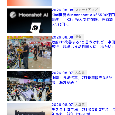
2026.08.08
スタートアップ
Kimi開発のMoonshot AIが5500億円
調達 「K3」投入で存在感、評価額
5.5兆円に
2026.08.08
特集
政府は"改善する"と言うけれど 中
旅行、現場はまだ外国人に「冷たい
2026.08.07
大企業
中国・長城汽車、7月新車販売3.5％
増 海外が過半
2026.08.07
大企業
テスラ上海工場、7月出荷9.3万台 
年最多、前年比38％増