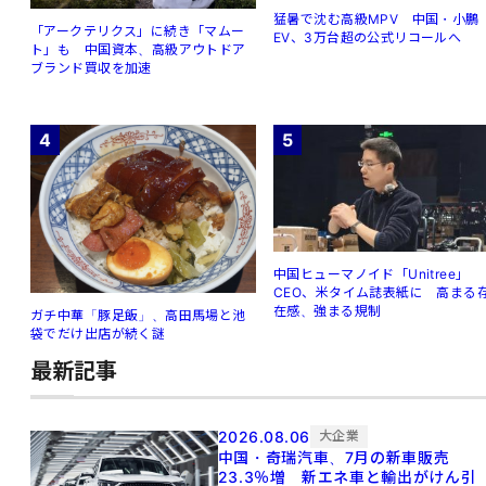
猛暑で沈む高級MPV 中国・小鵬
「アークテリクス」に続き「マムー
EV、3万台超の公式リコールへ
ト」も 中国資本、高級アウトドア
ブランド買収を加速
4
5
中国ヒューマノイド「Unitree」
CEO、米タイム誌表紙に 高まる
在感、強まる規制
ガチ中華「豚足飯」、高田馬場と池
袋でだけ出店が続く謎
最新記事
2026.08.06
大企業
中国・奇瑞汽車、7月の新車販売
23.3％増 新エネ車と輸出がけん引