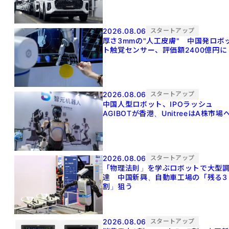
2026.08.06
スタートアップ
厚さ3mmの"人工皮膚" 中国発ロボ
ト触覚センサー、評価額2400億円に
2026.08.06
スタートアップ
中国人型ロボット、IPOラッシュ
AGIBOTが香港、UnitreeはA株市場
2026.08.06
スタートアップ
「物理法則」を学ぶロボットで大型
達 中国新興、自動車工場の「残る3
割」狙う
2026.08.06
スタートアップ