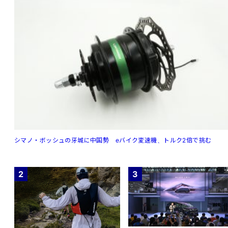
シマノ・ボッシュの牙城に中国勢 eバイク変速機、トルク2倍で挑む
2
3