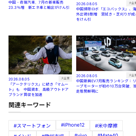
中国・奇瑞汽車、7月の新車販売
大企
2026.08.05
23.3％増 新エネ車と輸出がけん引
中国掃除ロボ「エコバックス」、
外出荷8割増 窓拭き・芝刈りが成
をけん引
大企
2026.08.05
大企業
2026.08.05
中国新興EV7月販売ランキング：
「アークテリクス」に続き「マムー
ープモーターが初の10万台突破、
ト」も 中国資本、高級アウトドア
走態勢鮮明に
ブランド買収を加速
関連キーワード
#iPhone12
#スマートフォン
#米中摩擦
#vivo
#Mate40