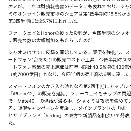
オミだ。これは財務報告書のデータにも表れており、シャ
ミのオンライン販売市場のシェアは第1四半期の18.5%から
第3四半期には25.7%に上昇した。
ファーウェイとHonorの被った災難が、今四半期のシャオ
に販売台数の大幅増加をもたらしたのだ。
シャオミはすでに反撃を開始している。販促を強化し、ス
ートフォン1台あたりの販売コストが上昇。今四半期のス
ートフォン事業の売上原価は前年同期比48.5%増の436億
（約7000億円）となり、今四半期の売上高の6割に達した
スマートフォンのかき入れ時となる第3四半期にアップル
「iPhone12」の販売を延期、ファーウェイもチップの問題
で「Mate40」の供給が滞る中、シャオミは攻勢を強めて
る。販促キャンペーンを実施し、メインブランドの「Mi」
とサブブランド「Redmi」の双方で新製品を相次いで発表
た。