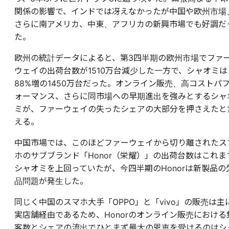
関係の影響で、インドでは冴えなかったが中国や欧州市場
さらに南アメリカ、中東、アフリカの新興市場でも好調だ
た。
欧州の統計データによると、第3四半期の欧州市場でファ
ウェイの出荷台数が1510万台減少した一方で、シャオミは
88%増の1450万台だった。オンライン販売、高コストパ
ォーマンス、さらに同市場への早期進出を強みとするシャ
ミが、ファーウェイの失ったシェアの大部分を押さえたと
える。
中国市場では、このほどファーウェイから切り離されたス
ホのサブブランド「Honor（栄耀）」の出荷台数はこれま
シャオミを上回っていたが、今四半期のHonorは新製品の
品問題が発生した。
同じく中国のスマホ大手「OPPO」と「vivo」の販売は主
実店舗経由であるため、Honorのオンライン販売における
客数とシェアの流出でひとまず最大の恩恵を受けるのはシ