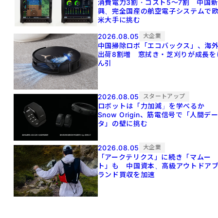
消費電力3割・コスト5〜7割 中国
興、完全国産の航空電子システムで
米大手に挑む
2026.08.05
大企業
中国掃除ロボ「エコバックス」、海
出荷8割増 窓拭き・芝刈りが成長を
ん引
2026.08.05
スタートアップ
ロボットは「力加減」を学べるか
Snow Origin、筋電信号で「人間デ
タ」の壁に挑む
2026.08.05
大企業
「アークテリクス」に続き「マムー
ト」も 中国資本、高級アウトドア
ランド買収を加速