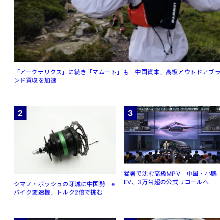
「アークテリクス」に続き「マムート」も 中国資本、高級アウトドアブ
ンド買収を加速
2
3
猛暑で沈む高級MPV 中国・小鵬
EV、3万台超の公式リコールへ
シマノ・ボッシュの牙城に中国勢 e
バイク変速機、トルク2倍で挑む