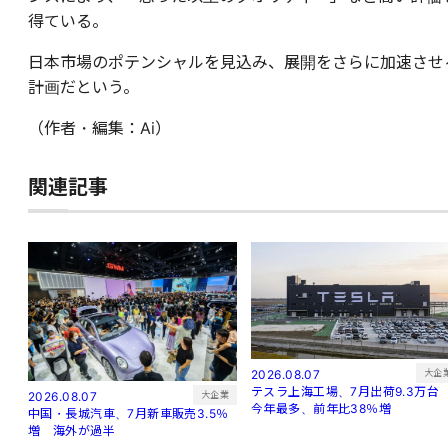
得ている。
日本市場のポテンシャルを見込み、展開をさらに加速させ
計画だという。
（作者・編集：Ai）
関連記事
大企
2026.08.07
テスラ上海工場、7月出荷9.3万
大企業
2026.08.07
今年最多、前年比38％増
中国・長城汽車、7月新車販売3.5％
増 海外が過半