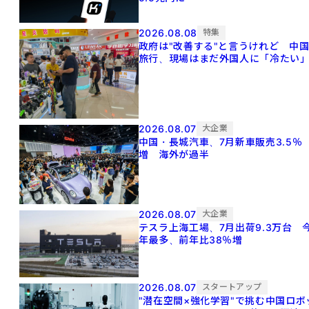
2026.08.08
特集
政府は"改善する"と言うけれど 中
旅行、現場はまだ外国人に「冷たい
2026.08.07
大企業
中国・長城汽車、7月新車販売3.5％
増 海外が過半
2026.08.07
大企業
テスラ上海工場、7月出荷9.3万台 
年最多、前年比38％増
2026.08.07
スタートアップ
"潜在空間×強化学習"で挑む中国ロボ