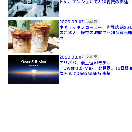
トAI、エンジェルで320億円の調達
2026.08.07
大企業
中国ラッキンコーヒー、世界店舗3.6
店に拡大 既存店減収でも利益成長
持
2026.08.07
大企業
アリババ、最上位AIモデル
「Qwen3.8-Max」を発表。16日間
律開発でDeepseekら追撃