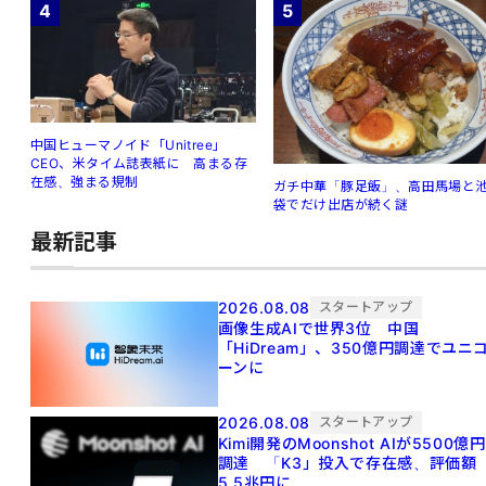
4
5
中国ヒューマノイド「Unitree」
CEO、米タイム誌表紙に 高まる存
在感、強まる規制
ガチ中華「豚足飯」、高田馬場と
袋でだけ出店が続く謎
最新記事
2026.08.08
スタートアップ
画像生成AIで世界3位 中国
「HiDream」、350億円調達でユニ
ーンに
2026.08.08
スタートアップ
Kimi開発のMoonshot AIが5500億円
調達 「K3」投入で存在感、評価額
5.5兆円に