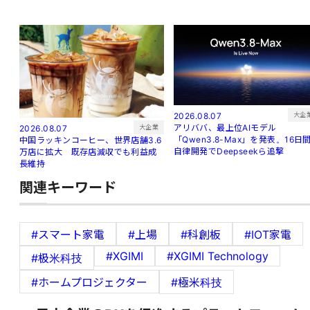
大企
2026.08.07
アリババ、最上位AIモデル
大企業
2026.08.07
「Qwen3.8-Max」を発表。16日
中国ラッキンコーヒー、世界店舗3.6
自律開発でDeepseekら追撃
万店に拡大 既存店減収でも利益成
長維持
関連キーワード
#スマート家電
#上場
#科創板
#IOT家電
#XGIMI
#XGIMI Technology
#极米科技
#ホームプロジェクター
#極米科技