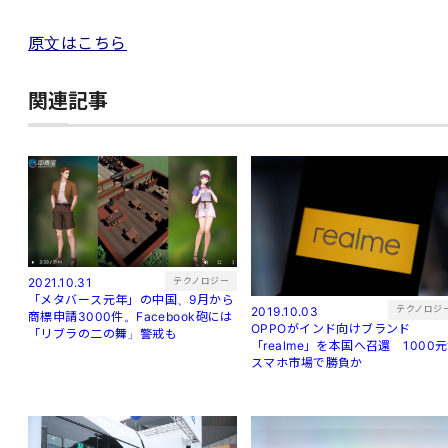
原文はこちら
関連記事
テクノロジー
2021.10.31
「メタバース元年」の中国、9月から
テクノロジ
2019.10.03
商標申請3000件。Facebook砲には
OPPOがインド向けブランド
「リブラの二の舞」警戒も
「realme」を本国へ召還 1000
スマホ市場で勝負か