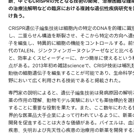
断、中でもCRISPRの元となる技術の開発、治療困難な腫
の治療法解明などの臨床における複雑な遺伝性疾病研究を
け負う。
CRISPR遺伝子編集技術は細胞内の特定のDNAを的確に識
し、二重らせん構造を断裂させ、そこから特定の方向へ遺
子を編集し、特異的に細胞の機能をコントロールする。前
代のTALEN、ジンクフィンガーヌクレアーゼなどと比べる
と、効率よくスピィーディーに、かつ簡単に使えるという
点がある。2013年初め雑誌scienceで、CRISP技術は哺乳
動物の細胞遺伝子を編集することが可能であり、生命科学
野において広く利用される技術であると掲載された。
専門家の説明によると、遺伝子編集技術は発病原因の解明
薬の作用の理解、動物モデル実験においても薬物標的を選
することに重要な役割を果たす。また、ここ数年にわたる
界的な医薬品大手企業によって行われているように、新薬
開発を促進することは大きな価値がある。バイエルは、血
疾患、失明および先天性心疾患の治療用の新薬を開発する