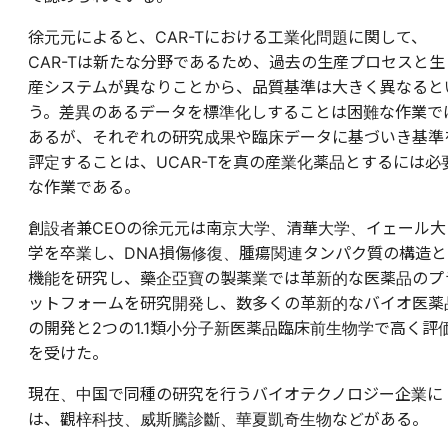
徐元元によると、CAR-Tにおける工業化問題に関して、
CAR-Tは新たな分野であるため、過去の生産プロセスと生
産システムが異なりことから、品質基準は大きく異なると
う。差異のあるデータを標準化しすることは困難な作業で
あるが、それぞれの研究成果や臨床データに基づいき基準
評定することは、UCAR-Tを真の産業化薬品とするには必
な作業である。
創設者兼CEOの徐元元は南京大学、清華大学、イェール大
学を卒業し、DNA損傷修復、腫瘍関連タンパク質の構造と
機能を研究し、藥企亞寶の製薬業では革新的な医薬品のプ
ットフォームを研究開発し、数多くの革新的なバイオ医薬
の開発と2つの1.1類小分子新医薬品臨床前生物学で高く評
を受けた。
現在、中国で同種の研究を行うバイオテクノロジー企業に
は、觀梓科技、威斯騰診斷、華夏凱奇生物などがある。