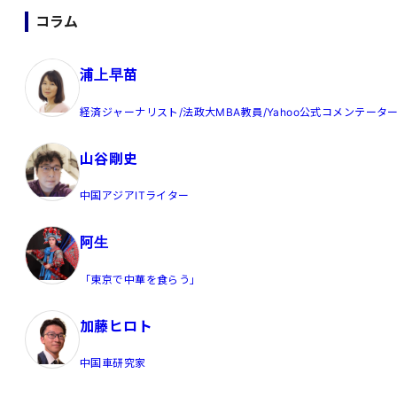
コラム
浦上早苗
経済ジャーナリスト/法政大MBA教員/Yahoo公式コメンテータ
山谷剛史
中国アジアITライター
阿生
「東京で中華を食らう」
加藤ヒロト
中国車研究家