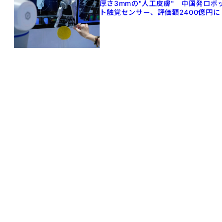
厚さ3mmの"人工皮膚" 中国発ロボ
ト触覚センサー、評価額2400億円に