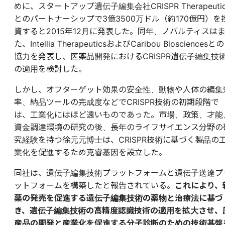
めに、スタートアップ遺伝子編集会社CRISPR Therapeutic
とのパートナーシップで3億3500万ドル（約170億円）を
資すると2015年12月に発表した。同年、ノバルティスは
た、Intellia TherapeuticsおよびCaribou Biosciencesとの
協力を発表し、医薬品開発におけるCRISPR遺伝子編集技
の適用を検討した。
しかし、オフターゲット効果の安全性、動物や人体の編集
率、納品ツールの完成度などでCRISPR技術の初期段階で
は、工業化にはほど遠いものであった。市場、政策、才能
資金調達環境の研究の後、長年のライフサイエンス分野の
究経験を持つ徐元元博士は、CRISPR技術に基づく製品の
業化を促進するため克睿基因を設立した。
同社は、遺伝子編集技術プラットフォームと遺伝子送達プ
ットフォームを構築したと報告されている。
これにより、
薬の発売を促進する遺伝子編集技術の薬物と治療法に基づ
き、遺伝子編集技術の高精度認識技術の適用を拡大させ、
産品の開発と産業化を促進する分子診断のための技術基盤