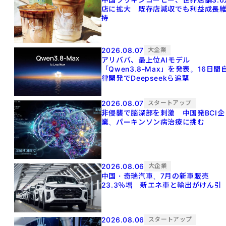
店に拡大 既存店減収でも利益成長
持
2026.08.07
大企業
アリババ、最上位AIモデル
「Qwen3.8-Max」を発表。16日間
律開発でDeepseekら追撃
2026.08.07
スタートアップ
非侵襲で脳深部を刺激 中国発BCI企
業、パーキンソン病治療に挑む
2026.08.06
大企業
中国・奇瑞汽車、7月の新車販売
23.3％増 新エネ車と輸出がけん引
2026.08.06
スタートアップ