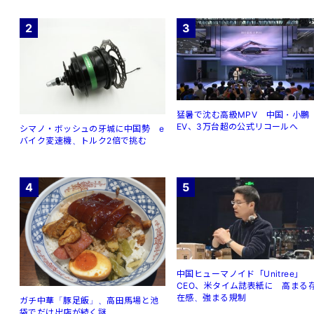
2
3
猛暑で沈む高級MPV 中国・小鵬
EV、3万台超の公式リコールへ
シマノ・ボッシュの牙城に中国勢 e
バイク変速機、トルク2倍で挑む
4
5
中国ヒューマノイド「Unitree」
CEO、米タイム誌表紙に 高まる
在感、強まる規制
ガチ中華「豚足飯」、高田馬場と池
袋でだけ出店が続く謎