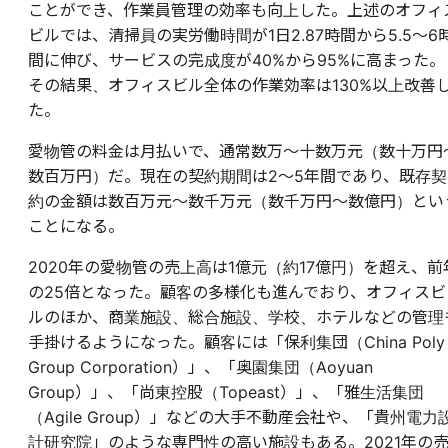
ことができ、作業員管理の効率も向上した。上述のオフィ
ビルでは、清掃員の実労働時間が1日2.87時間から5.5〜6
間に伸び、サービスの完成度が40%から95%に高まった。
その結果、オフィスビル全体の作業効率は130%以上改善
た。
愛物管の料金は月払いで、通常数万〜十数万元（数十万円
数百万円）だ。現在の契約期間は2〜5年間であり、既存契
約の金額は数百万元〜数千万元（数千万円〜数億円）とい
ことになる。
2020年の愛物管の売上高は1億元（約17億円）を超え、前
の25倍となった。顧客の多様化も進んでおり、オフィスビ
ルのほか、商業施設、総合施設、学校、ホテルなどの管理
手掛けるようになった。顧客には「保利集団（China Poly
Group Corporation）」、「奥園集団（Aoyuan
Group）」、「尚東控股（Topeast）」、「雅生活集団
（Agile Group）」などの大手不動産会社や、「貴州電力
計研究院」のような専門性の高い施設もある。2021年の