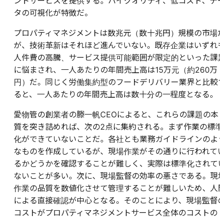
ントサービスを提供する。ハイクオリティ、低コスト、デ
タの可視化が特徴だ。
プロパティマネジメントは数兆元（数十兆円）規模の市場
が、技術革新はそれほど進んでいない。既存企業はいずれ
人件費の高騰、サービス提供可能範囲が限定的といった課
に悩まされ、一人あたりの年間売上高は15万元（約260万
円）だ。同じく労働集約型のフードデリバリー業界と比較
ると、一人あたりの年間売上高は数十分の一程度となる。
愛物管の創業者の滕一帆CEOによると、これらの課題の本
質を突き詰めれば、次の2点に集約される。まず作業の標
化ができていないことだ。各社とも業務ガイドラインのよ
なものを作成しているが、現場作業がその通りに行われて
るかどうかを確認することが難しく、実際は標準化されて
ないことが多い。次に、現場監督の効率の悪さである。現
作業の品質を数値化させて管理することが難しいため、人
による直接確認が中心となる。そのことにより、現場監督
コストがプロパティマネジメントサービス全体のコストの