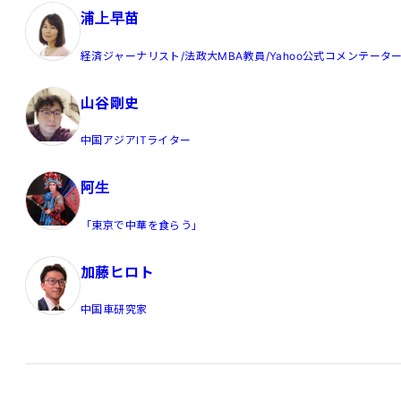
浦上早苗
経済ジャーナリスト/法政大MBA教員/Yahoo公式コメンテータ
山谷剛史
中国アジアITライター
阿生
「東京で中華を食らう」
加藤ヒロト
中国車研究家