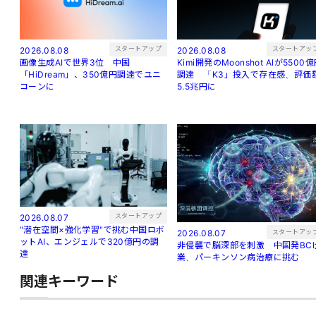
スタートアッ
スタートアップ
2026.08.08
2026.08.08
Kimi開発のMoonshot AIが5500
画像生成AIで世界3位 中国
調達 「K3」投入で存在感、評価
「HiDream」、350億円調達でユニ
5.5兆円に
コーンに
スタートアップ
2026.08.07
"潜在空間×強化学習"で挑む中国ロボ
スタートアッ
2026.08.07
ットAI、エンジェルで320億円の調
非侵襲で脳深部を刺激 中国発BCI
達
業、パーキンソン病治療に挑む
関連キーワード