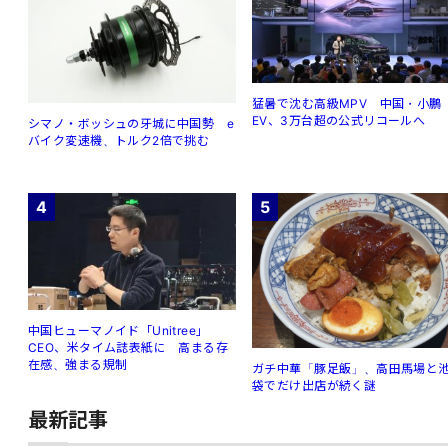
猛暑で沈む高級MPV 中国・小鵬
EV、3万台超の公式リコールへ
シマノ・ボッシュの牙城に中国勢 e
バイク変速機、トルク2倍で挑む
4
5
中国ヒューマノイド「Unitree」
CEO、米タイム誌表紙に 高まる存
在感、強まる規制
ガチ中華「豚足飯」、高田馬場と
袋でだけ出店が続く謎
最新記事