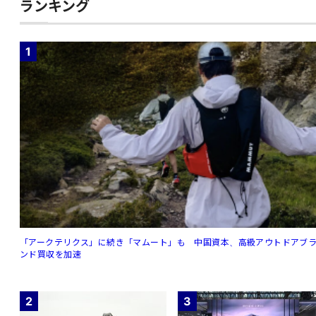
ランキング
1
「アークテリクス」に続き「マムート」も 中国資本、高級アウトドアブ
ンド買収を加速
2
3