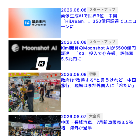
2026.08.08
スタートアップ
画像生成AIで世界3位 中国
「HiDream」、350億円調達でユニ
ーンに
2026.08.08
スタートアップ
Kimi開発のMoonshot AIが5500億円
調達 「K3」投入で存在感、評価額
5.5兆円に
2026.08.08
特集
政府は"改善する"と言うけれど 中
旅行、現場はまだ外国人に「冷たい
2026.08.07
大企業
中国・長城汽車、7月新車販売3.5％
増 海外が過半