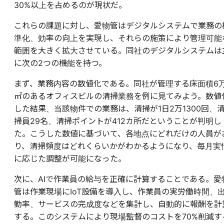
30%以上を占めるのが現状だ。
これらの課題に対し、愛物管はデジタルシステムで業務の
準化、効率の向上を実現し、それらの施策により管理可能
範囲を大きく拡大させている。同社のデジタルシステムは
に次の2つの機能を持つ。
まず、業務内容の数値化である。同社が管理する床面積6
㎡のあるオフィスビルの清掃業務を例に見てみよう。数値
した結果、当該物件での業務は、清掃が1日2万1300回、
掃員29名、清掃ポイントが412カ所だということが判明し
た。こうした数値に基づいて、各地点にどれだけの人員が
り、清掃頻度はどれくらいかがわかるようになり、毎月実
に応じた調整が可能になった。
次に、AIで作業員の給与を正確に計算することである。愛
管は作業現場にIoT設備を導入し、作業員の実労働時間、
勤率、サービスの完成度などを集計し、自動的に報酬を計
する。このシステムにより現場監督のコストを70%削減す