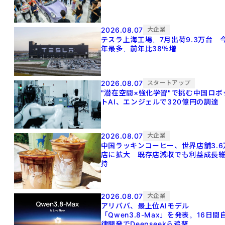
2026.08.07
大企業
テスラ上海工場、7月出荷9.3万台 
年最多、前年比38％増
2026.08.07
スタートアップ
"潜在空間×強化学習"で挑む中国ロボ
トAI、エンジェルで320億円の調達
2026.08.07
大企業
中国ラッキンコーヒー、世界店舗3.6
店に拡大 既存店減収でも利益成長
持
2026.08.07
大企業
アリババ、最上位AIモデル
「Qwen3.8-Max」を発表。16日間
律開発でDeepseekら追撃