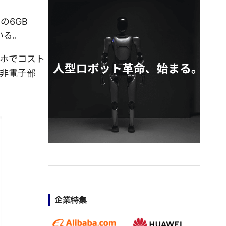
の6GB
いる。
スマホでコスト
非電子部
企業特集