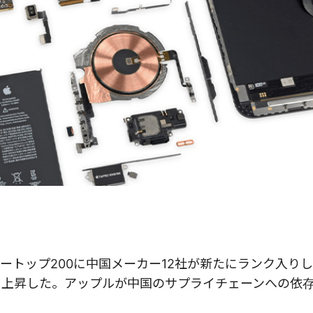
ヤートップ200に中国メーカー12社が新たにランク入り
%に上昇した。アップルが中国のサプライチェーンへの依