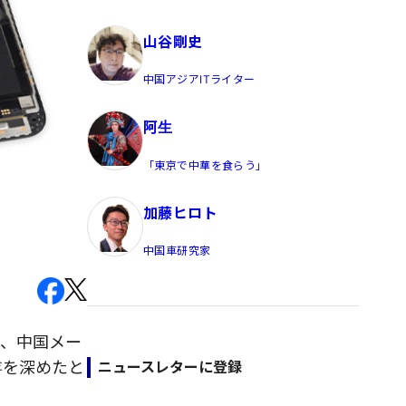
員/Yahoo公式コメンテーター
山谷剛史
中国アジアITライター
阿生
「東京で中華を食らう」
加藤ヒロト
中国車研究家
し、中国メー
存を深めたと
ニュースレターに登録