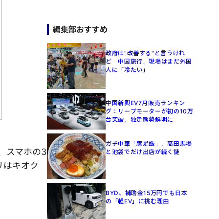
編集部おすすめ
政府は"改善する"と言うけれ
ど 中国旅行、現場はまだ外国
人に「冷たい」
中国新興EV7月販売ランキン
グ：リープモーターが初の10万
台突破、独走態勢鮮明に
ガチ中華「豚足飯」、高田馬場
製、スマホの3
と池袋でだけ出店が続く謎
リはキオク
BYD、補助金15万円でも日本
の「軽EV」に挑む理由