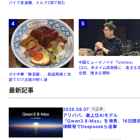
バイク変速機、トルク2倍で挑む
4
5
中国ヒューマノイド「Unitree」
CEO、米タイム誌表紙に 高まる
在感、強まる規制
ガチ中華「豚足飯」、高田馬場と池
袋でだけ出店が続く謎
最新記事
2026.08.07
大企業
アリババ、最上位AIモデル
「Qwen3.8-Max」を発表。16日間
律開発でDeepseekら追撃