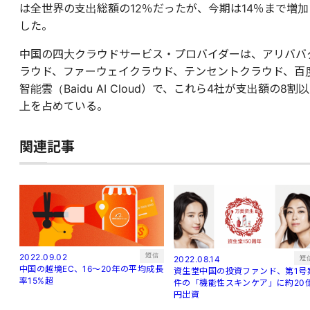
は全世界の支出総額の12％だったが、今期は14％まで増加
した。
中国の四大クラウドサービス・プロバイダーは、アリババ
ラウド、ファーウェイクラウド、テンセントクラウド、百
智能雲（Baidu AI Cloud）で、これら4社が支出額の8割以
上を占めている。
関連記事
短信
2022.09.02
短
2022.08.14
中国の越境EC、16～20年の平均成長
資生堂中国の投資ファンド、第1号
率15%超
件の「機能性スキンケア」に約20
円出資