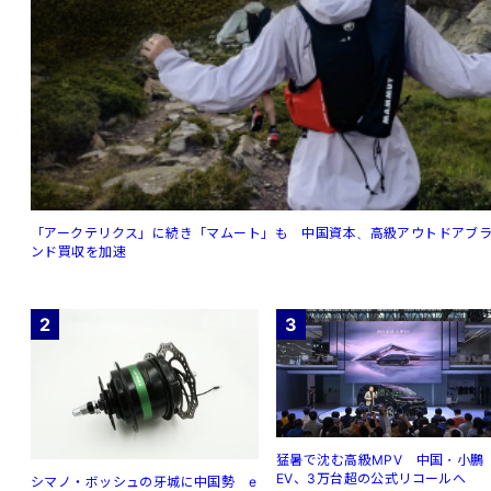
「アークテリクス」に続き「マムート」も 中国資本、高級アウトドアブ
ンド買収を加速
2
3
猛暑で沈む高級MPV 中国・小鵬
EV、3万台超の公式リコールへ
シマノ・ボッシュの牙城に中国勢 e