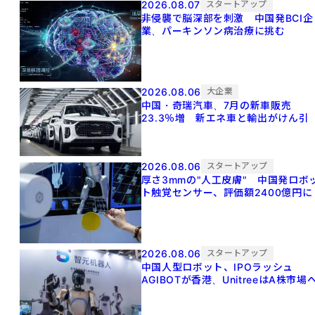
2026.08.07
スタートアップ
非侵襲で脳深部を刺激 中国発BCI企
業、パーキンソン病治療に挑む
2026.08.06
大企業
中国・奇瑞汽車、7月の新車販売
23.3％増 新エネ車と輸出がけん引
2026.08.06
スタートアップ
厚さ3mmの"人工皮膚" 中国発ロボ
ト触覚センサー、評価額2400億円に
2026.08.06
スタートアップ
中国人型ロボット、IPOラッシュ
AGIBOTが香港、UnitreeはA株市場