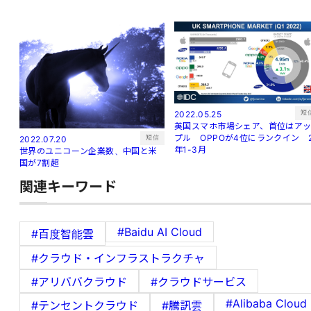
短
2022.05.25
英国スマホ市場シェア、首位はア
プル OPPOが4位にランクイン 
短信
2022.07.20
年1-3月
世界のユニコーン企業数、中国と米
国が7割超
関連キーワード
#Baidu AI Cloud
#百度智能雲
#クラウド・インフラストラクチャ
#アリババクラウド
#クラウドサービス
#Alibaba Cloud
#テンセントクラウド
#騰訊雲