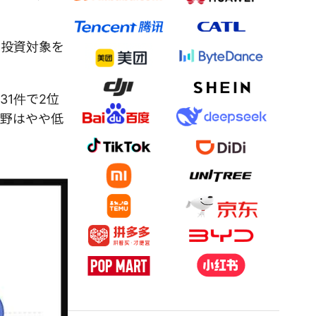
、投資対象を
1件で2位
分野はやや低
。