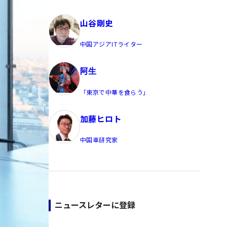
員/Yahoo公式コメンテーター
山谷剛史
中国アジアITライター
阿生
「東京で中華を食らう」
加藤ヒロト
中国車研究家
ニュースレターに登録