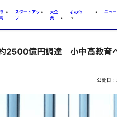
特
スタートアッ
大企
ニュー
その他
集
プ
業
ー
約2500億円調達 小中高教育
公開日：