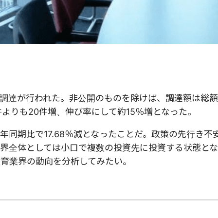
金調達が行われた。非公開のものを除けば、調達額は総額14
3件よりも20件増、伸び率にして約15％増となった。
同期比で17.68％減となったことだ。政策の先行き不
界全体としては小口で複数の投資先に投資する状態とな
教育業界の動向を分析してみたい。