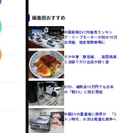
編集部おすすめ
中国新興EV7月販売ランキン
グ：リープモーターが初の10万
台突破、独走態勢鮮明に
ガチ中華「豚足飯」、高田馬場
と池袋でだけ出店が続く謎
BYD、補助金15万円でも日本
の「軽EV」に挑む理由
中国EVの重量増に限界か 「2
トン時代」の次は軽量化競争へ