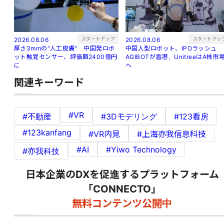
スタートアップ
スタートアッ
2026.08.06
2026.08.06
厚さ3mmの"人工皮膚" 中国発ロボ
中国人型ロボット、IPOラッシュ
ット触覚センサー、評価額2400億円
AGIBOTが香港、UnitreeはA株市
に
へ
関連キーワード
#VR
#不動産
#3Dモデリング
#123看房
#123kanfang
#VR内見
#上海亦我信息科技
#AI
#Yiwo Technology
#亦我科技
日本企業のDXを促進するプラットフォーム
「CONNECTO」
無料コンテンツ公開中