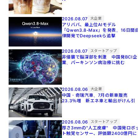
2026.08.07
大企業
アリババ、最上位AIモデル
「Qwen3.8-Max」を発表。16日間
律開発でDeepseekら追撃
2026.08.07
スタートアップ
非侵襲で脳深部を刺激 中国発BCI企
業、パーキンソン病治療に挑む
2026.08.06
大企業
中国・奇瑞汽車、7月の新車販売
23.3％増 新エネ車と輸出がけん引
2026.08.06
スタートアップ
厚さ3mmの"人工皮膚" 中国発ロボ
ト触覚センサー、評価額2400億円に