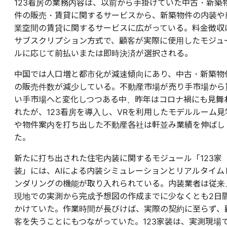
123看房の業務内容は、以前から手掛けていた中古・新築
件の販売・賃貸に関するサービスから、新築物件の内装や
業空間の賃貸に関するサービスに広がっている。料金徴収
サブスクリプション方式で、顧客が実際に使用したモジュ
ルに応じて前払いまたは即時決済が選択される。
中国では人口増と都市化が減速傾向にあり、中古・新築物
の販売件数が減少している。不動産市場が売り手市場から
い手市場へと変化しつつある中、昨年はコロナ禍にも見舞
れたが、123看房を導入し、VRを利用したモデルルーム見
や物件案内を打ち出した不動産各社は軒並み業績を伸ばし
た。
新たに打ち出された住宅内装に関するモジュール「123家
装」には、AIによる内装シミュレーションとリアルタイム
ンダリングの機能が取り入れられている。内装業者は従来
現地での実測から完成予想図の作成までに少なくとも2日
かけていた。作業時間が長びけば、実際の契約に至らず、
客を失うことにもつながっていた。123家装は、実測現場