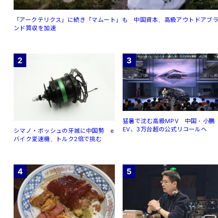
「アークテリクス」に続き「マムート」も 中国資本、高級アウトドアブ
ンド買収を加速
2
3
猛暑で沈む高級MPV 中国・小鵬
EV、3万台超の公式リコールへ
シマノ・ボッシュの牙城に中国勢 e
バイク変速機、トルク2倍で挑む
4
5