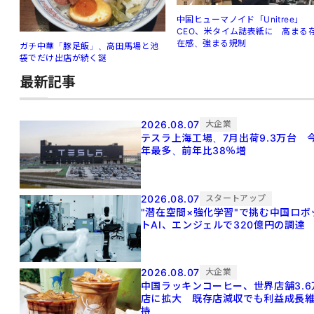
中国ヒューマノイド「Unitree」
CEO、米タイム誌表紙に 高まる
在感、強まる規制
ガチ中華「豚足飯」、高田馬場と池
袋でだけ出店が続く謎
最新記事
2026.08.07
大企業
テスラ上海工場、7月出荷9.3万台 
年最多、前年比38％増
2026.08.07
スタートアップ
"潜在空間×強化学習"で挑む中国ロボ
トAI、エンジェルで320億円の調達
2026.08.07
大企業
中国ラッキンコーヒー、世界店舗3.6
店に拡大 既存店減収でも利益成長
持