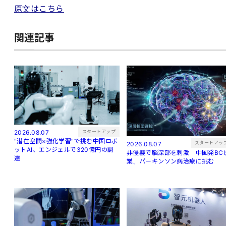
原文はこちら
関連記事
スタートアップ
2026.08.07
"潜在空間×強化学習"で挑む中国ロボ
スタートアッ
2026.08.07
ットAI、エンジェルで320億円の調
非侵襲で脳深部を刺激 中国発BCI
達
業、パーキンソン病治療に挑む