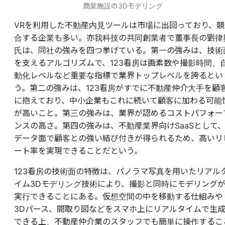
商業施設の3Dモデリング
​​VRを利用した不動産内見ツールは市場に出回っており、競
合する企業も多い。亦我科技の共同創業者で董事長の劉律
氏は、同社の強みを四つ挙げている。第一の強みは、技術
を支えるアルゴリズムで、123看房は画素数や撮影時間、
動化レベルなど重要な指標で業界トップレベルを誇るとい
う。第二の強みは、123看房がすでに不動産仲介大手を顧
に抱えており、中小企業もこれに続いて顧客に加わる可能
が高いこと。第三の強みは、業界が認めるコストパフォー
ンスの高さ。第四の強みは、不動産業界向けSaaSとして
データ面で顧客との強い結び付きが得られるため、高いリ
ート率を実現できることだという。
123看房の技術面の特徴は、パノラマ写真を用いたリアル
イム3Dモデリング技術により、撮影と同時にモデリング
実行できることにある。仮想空間の中を移動する仕組みや
3Dパース、間取り図などをスマホ上にリアルタイムで生
できる上、不動産仲介業のスタッフでも簡単に操作するこ