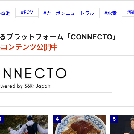
#FCV
#
料電池
#カーボンニュートラル
#水素
るプラットフォーム「CONNECTO」
料コンテンツ公開中
3
4
5