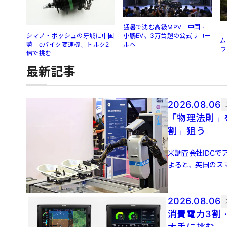
猛暑で沈む高級MPV 中国・
「
シマノ・ボッシュの牙城に中国
小鵬EV、3万台超の公式リコー
ム
勢 eバイク変速機、トルク2
ルへ
ウ
倍で挑む
最新記事
2026.08.06
「物理法則」
割」狙う
米調査会社IDCでア
よると、英国のスマ
増 […]
2026.08.06
消費電力3割