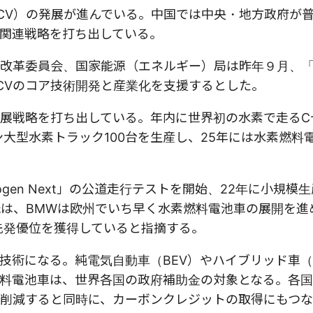
FCV）の発展が進んでいる。中国では中央・地方政府が
関連戦略を打ち出している。
改革委員会、国家能源（エネルギー）局は昨年９月、
CVのコア技術開発と産業化を支援するとした。
展戦略を打ち出している。年内に世界初の水素で走るC
ン大型水素トラック100台を生産し、25年には水素燃料
ogen Next」の公道走行テストを開始、22年に小規模
氏は、BMWは欧州でいち早く水素燃料電池車の展開を進
先発優位を獲得していると指摘する。
技術になる。純電気自動車（BEV）やハイブリッド車（
料電池車は、世界各国の政府補助金の対象となる。各
削減すると同時に、カーボンクレジットの取得にもつ