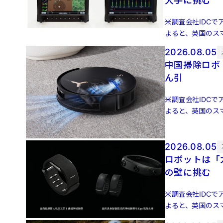
大手に挑む
米調査会社IDCでア
よると、英国のスマ
増 […]
2026.08.05
中国掃除ロボ
ん引
米調査会社IDCでア
よると、英国のスマ
増 […]
2026.08.05
ロボットは「力
の壁に挑む
米調査会社IDCでア
よると、英国のスマ
増 […]