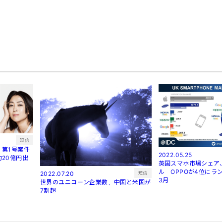
短信
第1号案件
2022.05.25
20億円出
英国スマホ市場シェア
ル OPPOが4位にラン
短信
2022.07.20
3月
世界のユニコーン企業数、中国と米国が
7割超