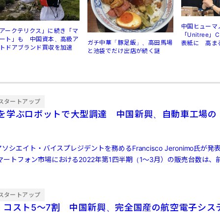
中国ヒューマ
アークテリクス」に続き「マ
「Unitree
ート」も 中国資本、高級ア
ガチ中華「豚足飯」、高田馬場
表紙に 高ま
トドアブランド買収を加速
と池袋でだけ出店が続く謎
規制
スタートアップ
を学ぶロボットで大型調達 中国新興、自動車工場の
ソシエイト・バイスプレジデントを務めるFrancisco Jeronimo氏が
ートフォン市場における2022年第1四半期（1～3月）の販売台数は、前
スタートアップ
・コスト5〜7割 中国新興、完全国産の航空電子シス