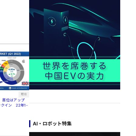
短信
、首位はアップ
クイン 22年1-
AI・ロボット特集