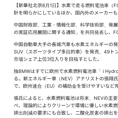
【新華社北京8月1日】水素で走る燃料電池車（
針を明らかにしているほか、国内外のメーカーも
中国財政部、工業・情報化部、科学技術部、発展
の実証応用展開に関する通知」を共同発表し、F
中国自動車大手の長城汽車も水素エネルギーの発
SUV（スポーツタイプ多目的車）を発売、49ト
市場シェア上位3位入りを目指すとした。
独BMWはすでに欧州で水素燃料電池車「 i Hydr
る。新エネルギー車（NEV）アナリストの張翔
で、欧州連合（EU）の補助金を受けやすいなど
張氏によると、水素燃料電池は将来、NEVの主要
べ、理論的によりクリーンで環境に優しい水素燃
排出削減の要求にも合致し、二酸化炭素の排出を