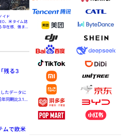
ノイド
」CEO、米タイム誌
る存在感、強まる
「残る3
発表したデータに
年同期比3.1%
テムで欧米