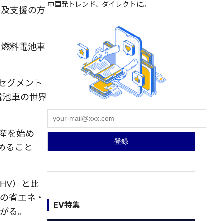
中国発トレンド、ダイレクトに。
普及支援の方
「燃料電池車
セグメント
電池車の世界
生産を始め
めること
HV）と比
国の省エネ・
EV特集
ながる。