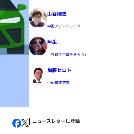
員/Yahoo公式コメンテーター
山谷剛史
中国アジアITライター
阿生
「東京で中華を食らう」
加藤ヒロト
中国車研究家
ニュースレターに登録