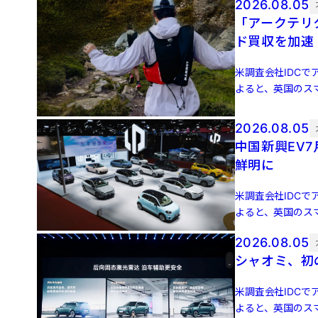
2026.08.05
「アークテリ
ド買収を加速
米調査会社IDCでア
よると、英国のスマ
増 […]
2026.08.05
中国新興EV
鮮明に
米調査会社IDCでア
よると、英国のスマ
増 […]
2026.08.05
シャオミ、初の
米調査会社IDCでア
よると、英国のスマ