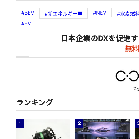
#BEV
#NEV
#新エネルギー車
#水素燃
#EV
日本企業のDXを促進す
無
ランキング
1
2