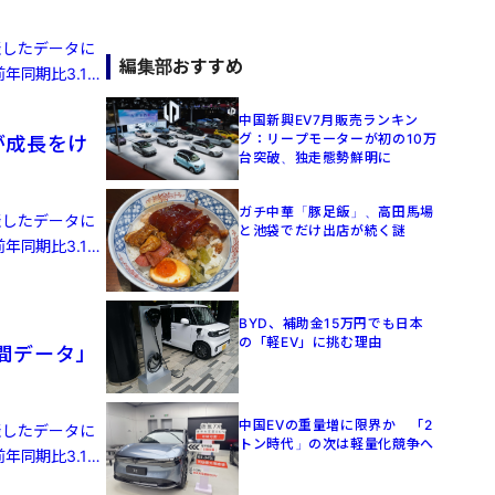
発表したデータに
編集部おすすめ
年同期比3.1%
中国新興EV7月販売ランキン
グ：リープモーターが初の10万
が成長をけ
台突破、独走態勢鮮明に
ガチ中華「豚足飯」、高田馬場
発表したデータに
と池袋でだけ出店が続く謎
年同期比3.1%
BYD、補助金15万円でも日本
の「軽EV」に挑む理由
人間データ」
中国EVの重量増に限界か 「2
発表したデータに
トン時代」の次は軽量化競争へ
年同期比3.1%