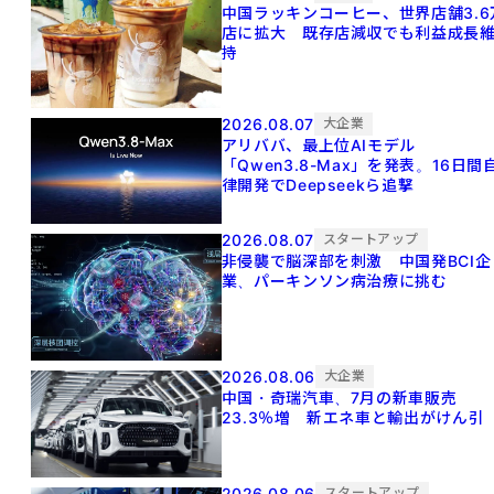
中国ラッキンコーヒー、世界店舗3.6
店に拡大 既存店減収でも利益成長
持
2026.08.07
大企業
アリババ、最上位AIモデル
「Qwen3.8-Max」を発表。16日間
律開発でDeepseekら追撃
2026.08.07
スタートアップ
非侵襲で脳深部を刺激 中国発BCI企
業、パーキンソン病治療に挑む
2026.08.06
大企業
中国・奇瑞汽車、7月の新車販売
23.3％増 新エネ車と輸出がけん引
2026.08.06
スタートアップ