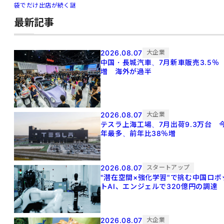
袋でだけ出店が続く謎
最新記事
2026.08.07
大企業
中国・長城汽車、7月新車販売3.5％
増 海外が過半
2026.08.07
大企業
テスラ上海工場、7月出荷9.3万台 
年最多、前年比38％増
2026.08.07
スタートアップ
"潜在空間×強化学習"で挑む中国ロボ
トAI、エンジェルで320億円の調達
2026.08.07
大企業