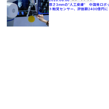
厚さ3mmの"人工皮膚" 中国発ロボ
ト触覚センサー、評価額2400億円に