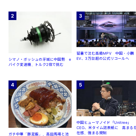
2
3
猛暑で沈む高級MPV 中国・小鵬
EV、3万台超の公式リコールへ
シマノ・ボッシュの牙城に中国勢 e
バイク変速機、トルク2倍で挑む
4
5
中国ヒューマノイド「Unitree」
CEO、米タイム誌表紙に 高まる
在感、強まる規制
ガチ中華「豚足飯」、高田馬場と池