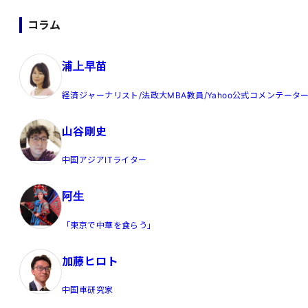
コラム
浦上早苗
経済ジャーナリスト/法政大MBA教員/Yahoo公式コメンテータ
山谷剛史
中国アジアITライター
阿生
「東京で中華を食らう」
加藤ヒロト
中国車研究家