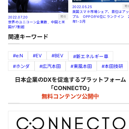
短
2022.05.25
英国スマホ市場シェア、首位はア
プル OPPOが4位にランクイン 
短信
2022.07.20
年1-3月
世界のユニコーン企業数、中国と米
国が7割超
関連キーワード
#e:N
#EV
#BEV
#新エネルギー車
#ホンダ
#広汽本田
#東風本田
#本田技研
日本企業のDXを促進するプラットフォーム
「CONNECTO」
無料コンテンツ公開中