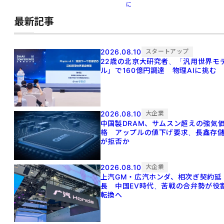
に
最新記事
2026.08.10
スタートアップ
22歳の北京大研究者、「汎用世界モ
ル」で160億円調達 物理AIに挑む
2026.08.10
大企業
中国製DRAM、サムスン超えの強気
格 アップルの値下げ要求、長鑫存
が拒否か
2026.08.10
大企業
上汽GM・広汽ホンダ、相次ぎ契約延
長 中国EV時代、苦戦の合弁勢が役
転換へ