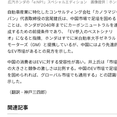
広汽ホンダの「e:NP1」スペシャルエディション 画像提供：ホン
自動車産業に特化したコンサルティング会社「カノラマジ
パン」代表取締役の宮尾健氏は、中国市場で足場を固める
ことは、ホンダが2040年までにカーボンニュートラルを
成するための前提条件であり、「EV参入のベストシナリ
オ」になると指摘。ホンダはすでに米自動車大手ゼネラル
モーターズ（GM）と提携しているが、中国にはより先進
なEV市場があるとの見方を示した。
中国の消費者はEVに対する受容性が高い。井上氏は「市
の大きさと競争の激しさは比例する。中国のEV市場で足
を固められれば、グローバル市場でも通用する」との認識
示した。
（翻訳・神戸三四郎）
関連記事