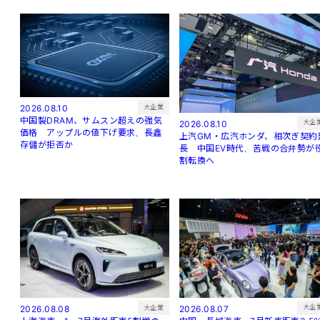
大企業
2026.08.10
中国製DRAM、サムスン超えの強気
大企
2026.08.10
価格 アップルの値下げ要求、長鑫
上汽GM・広汽ホンダ、相次ぎ契約
存儲が拒否か
長 中国EV時代、苦戦の合弁勢が
割転換へ
大企
大企業
2026.08.07
2026.08.08