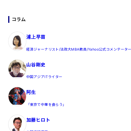
コラム
浦上早苗
経済ジャーナリスト/法政大MBA教員/Yahoo公式コメンテータ
山谷剛史
中国アジアITライター
阿生
「東京で中華を食らう」
加藤ヒロト