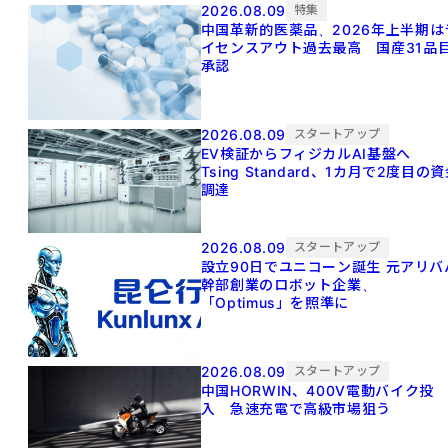
2026.08.09
特集
中国革新的医薬品、2026年上半期は
イセンスアウト過去最高 国産31品
承認
2026.08.09
スタートアップ
EV検証からフィジカルAI基盤へ
Tsing Standard、1カ月で2度目の
調達
2026.08.09
スタートアップ
設立90日でユニコーン誕生 元アリババ
幹部創業のロボット企業、
「Optimus」を照準に
2026.08.09
スタートアップ
中国HORWIN、400V電動バイク投
入 急速充電で高級市場狙う