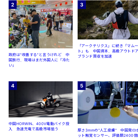
2
3
「アークテリクス」に続き「マム
ト」も 中国資本、高級アウトド
政府は"改善する"と言うけれど 中
ブランド買収を加速
国旅行、現場はまだ外国人に「冷た
い」
4
5
中国HORWIN、400V電動バイク投
入 急速充電で高級市場狙う
厚さ3mmの"人工皮膚" 中国発ロ
ット触覚センサー、評価額2400億