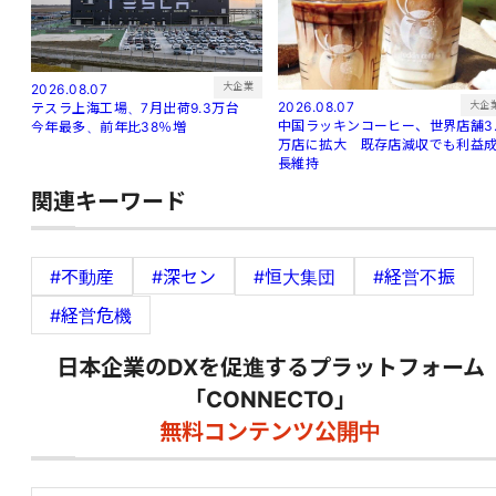
大企業
2026.08.07
大企
2026.08.07
テスラ上海工場、7月出荷9.3万台
中国ラッキンコーヒー、世界店舗3.
今年最多、前年比38％増
万店に拡大 既存店減収でも利益
長維持
関連キーワード
#不動産
#深セン
#恒大集団
#経営不振
#経営危機
日本企業のDXを促進するプラットフォーム
「CONNECTO」
無料コンテンツ公開中