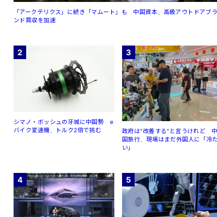
「アークテリクス」に続き「マムート」も 中国資本、高級アウトドアブ
ンド買収を加速
2
3
シマノ・ボッシュの牙城に中国勢 e
バイク変速機、トルク2倍で挑む
政府は"改善する"と言うけれど 
国旅行、現場はまだ外国人に「冷
い」
4
5