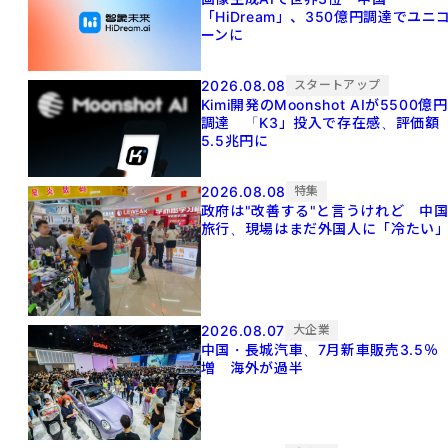
「HiDream」、350億円調達でユニ
ーンに
2026.08.08
スタートアップ
Kimi開発のMoonshot AIが5500億円
調達 「K3」投入で存在感、評価額
5.5兆円に
2026.08.08
特集
政府は"改善する"と言うけれど 中
旅行、現場はまだ外国人に「冷たい
2026.08.07
大企業
中国・長城汽車、7月新車販売3.5％
増 海外が過半