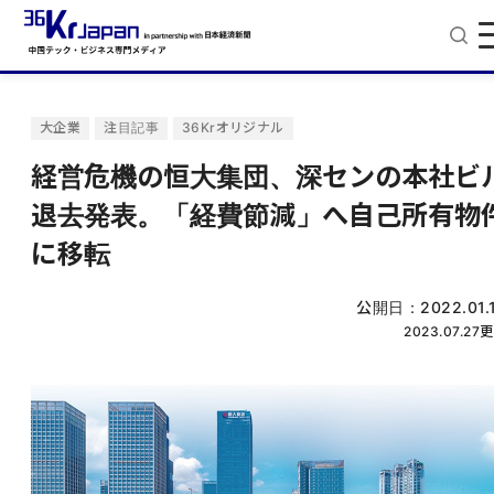
大企業
注目記事
36Krオリジナル
経営危機の恒大集団、深センの本社ビ
退去発表。「経費節減」へ自己所有物
に移転
公開日：
2022.01.
2023.07.27
更