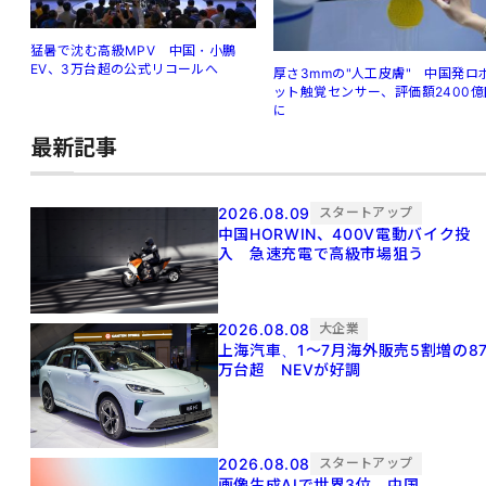
猛暑で沈む高級MPV 中国・小鵬
EV、3万台超の公式リコールへ
厚さ3mmの"人工皮膚" 中国発ロ
ット触覚センサー、評価額2400億
に
最新記事
2026.08.09
スタートアップ
中国HORWIN、400V電動バイク投
入 急速充電で高級市場狙う
2026.08.08
大企業
上海汽車、1～7月海外販売5割増の8
万台超 NEVが好調
2026.08.08
スタートアップ
画像生成AIで世界3位 中国